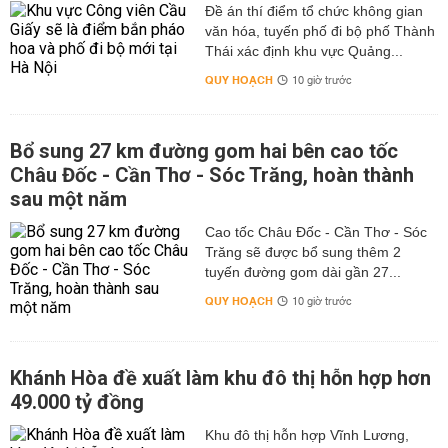
từng loài động vật và hoạt động thú y tại cơ sở đó bảo
Đề án thí điểm tổ chức không gian
đảm kiểm soát được dịch bệnh.
văn hóa, tuyến phố đi bộ phố Thành
Thái xác định khu vực Quảng...
Trong thời gian qua, dưới sự quan tâm và chăm sóc của
các cơ quan ban ngành, sự nỗ lực cố gắng không ngừng
QUY HOẠCH
10 giờ trước
nghỉ của các ngành chuyên môn và đồng thuận của
người chăn nuôi trong công tác xây dựng vùng, cơ sở an
toàn dịch bệnh trên địa bàn cả nước đã có những chuyển
Bổ sung 27 km đường gom hai bên cao tốc
biến vô cùng tích cực. Từ đó, góp phần giúp ngành chăn
Châu Đốc - Cần Thơ - Sóc Trăng, hoàn thành
nuôi phát triển tốt hơn, phù hợp với các xu thế hội nhập
sau một năm
của Thế giới, thúc đẩy xuất khẩu động vật và những sản
phẩm động vật ra thị trường quốc tế.
Cao tốc Châu Đốc - Cần Thơ - Sóc
Trăng sẽ được bổ sung thêm 2
Lợi ích khi xây dựng vùng, cơ sở an toàn dịch bệnh
tuyến đường gom dài gần 27...
Khi đã xây dựng được vùng, cơ sở an toàn dịch bệnh sẽ
QUY HOẠCH
10 giờ trước
tạo điều kiện thuận lợi hơn trong công tác kiểm dịch và
vận chuyển khi xuất bán. Đồng thời, người chăn nuôi
cũng sẽ được ưu tiên hơn trong việc chọn lựa các con
Khánh Hòa đề xuất làm khu đô thị hỗn hợp hơn
giống, động vật và những sản phẩm từ động vật. Được
49.000 tỷ đồng
phép vận chuyển những sản phẩm động vật an toàn ra
khỏi vùng có dịch. Đây chính là một lợi thế lớn đối với
Khu đô thị hỗn hợp Vĩnh Lương,
người chăn nuôi khi tình hình dịch bệnh trên đàn vật nuôi