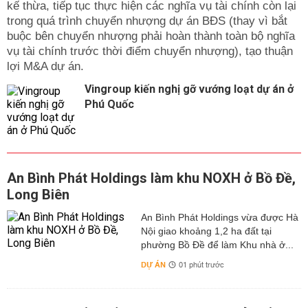
kế thừa, tiếp tục thực hiện các nghĩa vụ tài chính còn lại
nâng cao được năng suất, chất lượng và giá trị của sản
trong quá trình chuyển nhượng dự án BĐS (thay vì bắt
phẩm. Bên cạnh đó, còn có thể truy xuất được nguồn
buộc bên chuyển nhượng phải hoàn thành toàn bộ nghĩa
gốc xuất xứ của vật nuôi và nâng cao sức cạnh cho cho
vụ tài chính trước thời điểm chuyển nhượng), tạo thuận
các sản phẩm chăn nuôi.
lợi M&A dự án.
Trước sự biến động liên tục của giá lợn hơi hiện nay,
Vingroup kiến nghị gỡ vướng loạt dự án ở
mặc dù chưa xác định được giá cả sẽ tăng giảm mạnh
Phú Quốc
đến đâu, thế nhưng để ổn định được cuộc sống của
người dân nói chung và người chăn nuôi nói riêng thì các
cơ quan chức năng vẫn cần phải bám sát và theo dõi
tình hình diễn biến của giá cả, tình trạng cung cầu của
thịt heo ở trên thị trường.
An Bình Phát Holdings làm khu NOXH ở Bồ Đề,
Trong đó, các cơ quan chức năng cần tập trung vào
Long Biên
những biện pháp để có thể đảm bảo được sự cân đối
An Bình Phát Holdings vừa được Hà
giữa cung và cầu, nguồn cung của thịt heo cũng như
Nội giao khoảng 1,2 ha đất tại
mức bình ổn giá của thức ăn chăn nuôi để góp phần giúp
phường Bồ Đề để làm Khu nhà ở...
người chăn nuôi có thể yên tâm tái đàn và sản xuất.
DỰ ÁN
01 phút trước
Tham khảo:
Dự báo giá heo hơi ngày mai
Thực trạng và giải pháp để xây dựng vùng, cơ sở an