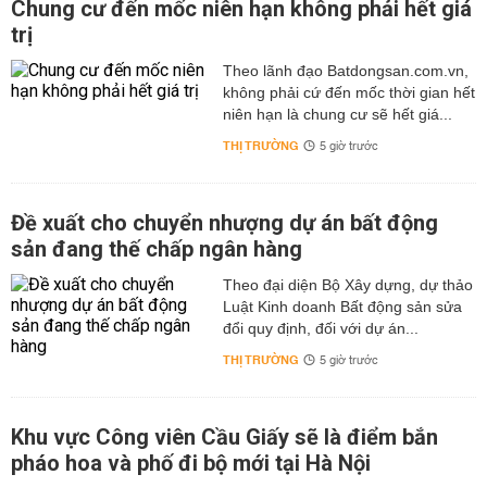
toàn dịch bệnh
Chung cư đến mốc niên hạn không phải hết giá
trị
Để công cuộc chăn nuôi lợn đạt được hiệu quả và phát
triển bền vững thì công tác phòng và chống dịch bệnh
Theo lãnh đạo Batdongsan.com.vn,
trên đàn lợn đóng một vai trò vô cùng quan trọng. Trong
không phải cứ đến mốc thời gian hết
Luật thú y cũng đã quy định rất rõ ràng về việc xây dựng,
niên hạn là chung cư sẽ hết giá...
hình thành vùng, cơ sở chăn nuôi đảm bảo an toàn dịch
THỊ TRƯỜNG
5 giờ trước
bệnh (Chi tiết được đề cập rõ ràng ở trong Thông tư 14
ngày 2/6/2016 của Bộ NN&PTNT).
Vùng an toàn dịch bệnh động vật trên cạn là huyện,
Đề xuất cho chuyển nhượng dự án bất động
quận, thị xã, thành phố thuộc tỉnh (cấp quận huyện); tỉnh,
sản đang thế chấp ngân hàng
thành phố trực thuộc trung ương được xác định không
xảy ra những ca bệnh đăng ký an toàn dịch bệnh trong
Theo đại diện Bộ Xây dựng, dự thảo
Luật Kinh doanh Bất động sản sửa
một khoảng thời gian quy định cho từng loại bệnh, từng
đổi quy định, đối với dự án...
loài động vật và hoạt động thú y trong vùng đó bảo đảm
kiểm soát được dịch bệnh trên đàn vật nuôi.
THỊ TRƯỜNG
5 giờ trước
Cơ sở an toàn dịch bệnh động vật trên cạn là cơ sở
chăn nuôi hoặc một xã, một phường, thị trấn được xác
Khu vực Công viên Cầu Giấy sẽ là điểm bắn
định không xảy ra các ca bệnh đăng ký an toàn dịch
pháo hoa và phố đi bộ mới tại Hà Nội
bệnh trong một khoảng thời gian quy định cho từng bệnh,