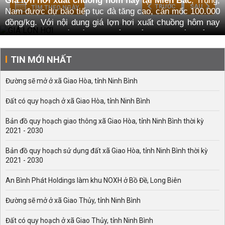
Giá lợn hơi xuất chuồng hôm nay tại Miền Bắc
, Trung,
TRƯỚC
SAU
TÌM THEO NGÀY
Nam được dự báo tiếp tục đà tăng cao, cán mốc 100.000
đồng/kg. Với nội dung giá lợn hơi xuất chuồng hôm nay
tại khu vực 3 miền là bao nhiêu? Hôm nay, chúng tôi sẽ
tổng hợp lại các thông tin, tình hình mới nhất và các tin
tức, liên quan đến chủ đề giá lợn hơi.
TIN MỚI NHẤT
Nếu bạn muốn biết chính thức giá lợn hơi, giá heo hơi
Đường sẽ mở ở xã Giao Hòa, tỉnh Ninh Bình
hôm nay tại Miền Bắc và các khu vực vùng miền khác
như thế nào? Hãy theo dõi ngay nội dung bài viết dưới
Đất có quy hoạch ở xã Giao Hòa, tỉnh Ninh Bình
đây để có thông tin chính xác nhất.
Thông tin giá lợn hơi hôm nay mới nhất năm nay
Bản đồ quy hoạch giao thông xã Giao Hòa, tỉnh Ninh Bình thời kỳ
2021 - 2030
Giá lợn hơi hôm nay
liên tục có những biến động mới,
cập nhật liên tục để có thông tin giá nhanh và chính xác
Bản đồ quy hoạch sử dụng đất xã Giao Hòa, tỉnh Ninh Bình thời kỳ
nhất. Với nhiều yếu tố tác động và ảnh hưởng trực tiếp
2021 - 2030
lẫn gián tiếp, giá lợn hơi tại thị trường Việt Nam biến
động, tăng - giảm không ngừng nghỉ trong suốt thời gian
An Bình Phát Holdings làm khu NOXH ở Bồ Đề, Long Biên
vừa qua.
Đường sẽ mở ở xã Giao Thủy, tỉnh Ninh Bình
Xem thêm:
Giá heo hơi Trung Quốc
Đất có quy hoạch ở xã Giao Thủy, tỉnh Ninh Bình
Thực trạng giá lợn hơi trên thị trường hiện nay