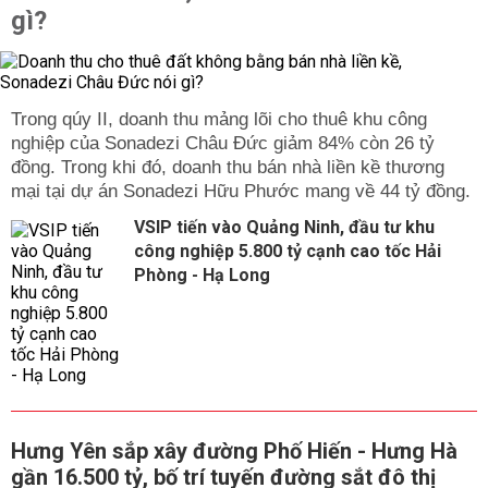
trước đây để phòng ngừa rủi ro.
gì?
Người chăn nuôi cũng đang tích cực trong quá trình
chuyển giao khoa học kỹ thuật để nhân rộng những mô
hình sản xuất hiện đại công nghệ cao, các mô hình liên
kết sản xuất đạt hiệu quả tốt giúp giá thành hạ xuống và
Trong qúy II, doanh thu mảng lõi cho thuê khu công
nâng cao được năng suất, chất lượng và giá trị của sản
nghiệp của Sonadezi Châu Đức giảm 84% còn 26 tỷ
phẩm. Bên cạnh đó, còn có thể truy xuất được nguồn
đồng. Trong khi đó, doanh thu bán nhà liền kề thương
gốc xuất xứ của vật nuôi và nâng cao sức cạnh cho cho
mại tại dự án Sonadezi Hữu Phước mang về 44 tỷ đồng.
các sản phẩm chăn nuôi.
VSIP tiến vào Quảng Ninh, đầu tư khu
Trước sự biến động liên tục của giá lợn hơi hiện nay,
công nghiệp 5.800 tỷ cạnh cao tốc Hải
mặc dù chưa xác định được giá cả sẽ tăng giảm mạnh
Phòng - Hạ Long
đến đâu, thế nhưng để ổn định được cuộc sống của
người dân nói chung và người chăn nuôi nói riêng thì các
cơ quan chức năng vẫn cần phải bám sát và theo dõi
tình hình diễn biến của giá cả, tình trạng cung cầu của
thịt heo ở trên thị trường.
Trong đó, các cơ quan chức năng cần tập trung vào
những biện pháp để có thể đảm bảo được sự cân đối
Hưng Yên sắp xây đường Phố Hiến - Hưng Hà
giữa cung và cầu, nguồn cung của thịt heo cũng như
gần 16.500 tỷ, bố trí tuyến đường sắt đô thị