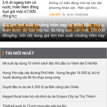
không có biến động mới tại các địa
phương khảo sát.. Hiện giá heo...
CẦN BIẾT
05:00 | 03/06/2026
GIÁ LỢN HƠI
Giá lợn hơi xuất chuồng hôm nay tại Miền Bắc
, Trung,
TRƯỚC
SAU
TÌM THEO NGÀY
Nam được dự báo tiếp tục đà tăng cao, cán mốc 100.000
đồng/kg. Với nội dung giá lợn hơi xuất chuồng hôm nay
tại khu vực 3 miền là bao nhiêu? Hôm nay, chúng tôi sẽ
tổng hợp lại các thông tin, tình hình mới nhất và các tin
tức, liên quan đến chủ đề giá lợn hơi.
TIN MỚI NHẤT
Nếu bạn muốn biết chính thức giá lợn hơi, giá heo hơi
Đề xuất áp dụng 10 chính sách đặc thù đầu tư Vành đai 5 Hà Nội
hôm nay tại Miền Bắc và các khu vực vùng miền khác
như thế nào? Hãy theo dõi ngay nội dung bài viết dưới
Hưng Yên sắp xây đường Phố Hiến - Hưng Hà gần 16.500 tỷ, bố trí
đây để có thông tin chính xác nhất.
tuyến đường sắt đô thị chạy song song
Thông tin giá lợn hơi hôm nay mới nhất năm nay
Duyệt đầu tư dự án 6.200 tỷ tại Bến cảng Liên Chiểu
Giá lợn hơi hôm nay
liên tục có những biến động mới,
cập nhật liên tục để có thông tin giá nhanh và chính xác
Keppel thoái toàn bộ vốn khỏi dự án Empire City tại Thủ Thiêm
nhất. Với nhiều yếu tố tác động và ảnh hưởng trực tiếp
lẫn gián tiếp, giá lợn hơi tại thị trường Việt Nam biến
Thiết kế quốc lộ 13 mở rộng gần gấp ba lần