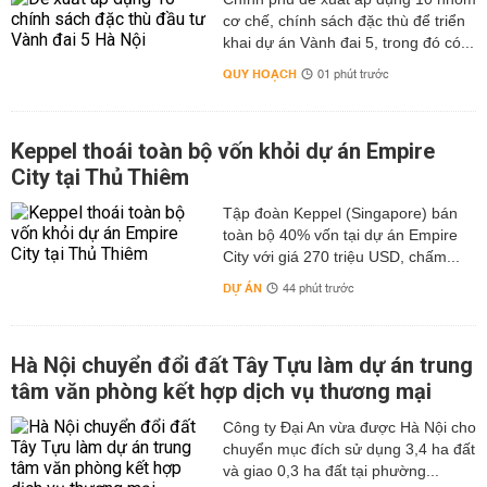
Cơ sở an toàn dịch bệnh động vật trên cạn là cơ sở
cơ chế, chính sách đặc thù để triển
chăn nuôi hoặc một xã, một phường, thị trấn được xác
khai dự án Vành đai 5, trong đó có...
định không xảy ra các ca bệnh đăng ký an toàn dịch
QUY HOẠCH
01 phút trước
bệnh trong một khoảng thời gian quy định cho từng bệnh,
từng loài động vật và hoạt động thú y tại cơ sở đó bảo
đảm kiểm soát được dịch bệnh.
Keppel thoái toàn bộ vốn khỏi dự án Empire
Trong thời gian qua, dưới sự quan tâm và chăm sóc của
City tại Thủ Thiêm
các cơ quan ban ngành, sự nỗ lực cố gắng không ngừng
Tập đoàn Keppel (Singapore) bán
nghỉ của các ngành chuyên môn và đồng thuận của
toàn bộ 40% vốn tại dự án Empire
người chăn nuôi trong công tác xây dựng vùng, cơ sở an
City với giá 270 triệu USD, chấm...
toàn dịch bệnh trên địa bàn cả nước đã có những chuyển
DỰ ÁN
44 phút trước
biến vô cùng tích cực. Từ đó, góp phần giúp ngành chăn
nuôi phát triển tốt hơn, phù hợp với các xu thế hội nhập
của Thế giới, thúc đẩy xuất khẩu động vật và những sản
Hà Nội chuyển đổi đất Tây Tựu làm dự án trung
phẩm động vật ra thị trường quốc tế.
tâm văn phòng kết hợp dịch vụ thương mại
Lợi ích khi xây dựng vùng, cơ sở an toàn dịch bệnh
Công ty Đại An vừa được Hà Nội cho
Khi đã xây dựng được vùng, cơ sở an toàn dịch bệnh sẽ
chuyển mục đích sử dụng 3,4 ha đất
tạo điều kiện thuận lợi hơn trong công tác kiểm dịch và
và giao 0,3 ha đất tại phường...
vận chuyển khi xuất bán. Đồng thời, người chăn nuôi