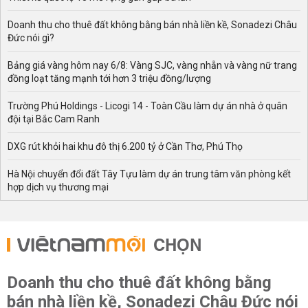
động, tăng - giảm không ngừng nghỉ trong suốt thời gian
vừa qua.
Doanh thu cho thuê đất không bằng bán nhà liền kề, Sonadezi Châu
Đức nói gì?
Xem thêm:
Giá heo hơi Trung Quốc
Bảng giá vàng hôm nay 6/8: Vàng SJC, vàng nhẫn và vàng nữ trang
Thực trạng giá lợn hơi trên thị trường hiện nay
đồng loạt tăng mạnh tới hơn 3 triệu đồng/lượng
Hiện tại, mặc dù giá lợn hơi đã có dấu hiệu phục hồi trở
lại, người chăn nuôi có phần phấn khởi nhưng vẫn rất
Trường Phú Holdings - Licogi 14 - Toàn Cầu làm dự án nhà ở quân
thận trọng trong công cuộc tái đàn, tăng đàn vì lo ngại
đội tại Bắc Cam Ranh
đầu ra còn thiếu ổn định. Không những thế, mức giá thức
DXG rút khỏi hai khu đô thị 6.200 tỷ ở Cần Thơ, Phú Thọ
ăn chăn nuôi sau nhiều lần tăng “phi mã” hiện vẫn đang ở
mức rất cao.
Hà Nội chuyển đổi đất Tây Tựu làm dự án trung tâm văn phòng kết
Ngành Nông nghiệp tỉnh Bà Rịa - Vũng Tàu cho hay, từ
hợp dịch vụ thương mại
đầu năm cho đến nay, giá thức ăn chăn nuôi đã được
điều chỉnh tăng 6 lần (khoảng 35%). Bên cạnh đó, các
chi phí đầu vào khác như giá con giống, chuồng trại, chi
CHỌN
phí nhân công, thuốc thú y, thuốc sát trùng, phí vận
chuyển đều tăng lên đáng kể. Chưa dừng lại ở đó, dịch
tả lợn châu Phi vẫn đang có nguy cơ tái phát nên người
Doanh thu cho thuê đất không bằng
chăn nuôi không dám tái đàn hoặc tăng đàn ồ ạt như
bán nhà liền kề, Sonadezi Châu Đức nói