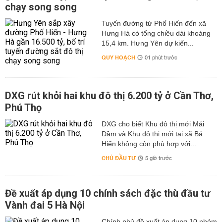
mức bình ổn giá của thức ăn chăn nuôi để góp phần giúp
chạy song song
người chăn nuôi có thể yên tâm tái đàn và sản xuất.
Tuyến đường từ Phố Hiến đến xã
Tham khảo:
Dự báo giá heo hơi ngày mai
Hưng Hà có tổng chiều dài khoảng
Thực trạng và giải pháp để xây dựng vùng, cơ sở an
15,4 km. Hưng Yên dự kiến...
toàn dịch bệnh
QUY HOẠCH
01 phút trước
Để công cuộc chăn nuôi lợn đạt được hiệu quả và phát
triển bền vững thì công tác phòng và chống dịch bệnh
trên đàn lợn đóng một vai trò vô cùng quan trọng. Trong
DXG rút khỏi hai khu đô thị 6.200 tỷ ở Cần Thơ,
Luật thú y cũng đã quy định rất rõ ràng về việc xây dựng,
Phú Thọ
hình thành vùng, cơ sở chăn nuôi đảm bảo an toàn dịch
bệnh (Chi tiết được đề cập rõ ràng ở trong Thông tư 14
DXG cho biết Khu đô thị mới Mái
ngày 2/6/2016 của Bộ NN&PTNT).
Dầm và Khu đô thị mới tại xã Bá
Hiến không còn phù hợp với...
Vùng an toàn dịch bệnh động vật trên cạn là huyện,
CHỦ ĐẦU TƯ
5 giờ trước
quận, thị xã, thành phố thuộc tỉnh (cấp quận huyện); tỉnh,
thành phố trực thuộc trung ương được xác định không
xảy ra những ca bệnh đăng ký an toàn dịch bệnh trong
Đề xuất áp dụng 10 chính sách đặc thù đầu tư
một khoảng thời gian quy định cho từng loại bệnh, từng
loài động vật và hoạt động thú y trong vùng đó bảo đảm
Vành đai 5 Hà Nội
kiểm soát được dịch bệnh trên đàn vật nuôi.
Chính phủ đề xuất áp dụng 10 nhóm