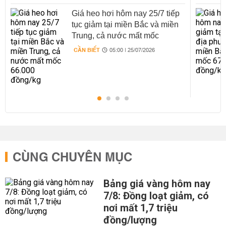
Giá heo hơi hôm nay 25/7 tiếp
tục giảm tại miền Bắc và miền
Trung, cả nước mất mốc
66.000 đồng/kg
CẦN BIẾT
05:00 | 25/07/2026
CÙNG CHUYÊN MỤC
Bảng giá vàng hôm nay
7/8: Đồng loạt giảm, có
nơi mất 1,7 triệu
đồng/lượng