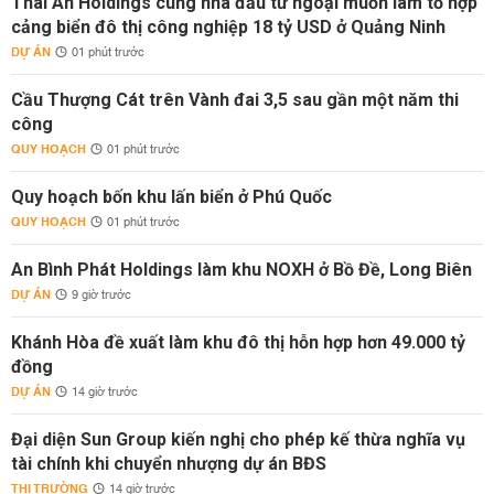
Thái An Holdings cùng nhà đầu tư ngoại muốn làm tổ hợp
cảng biển đô thị công nghiệp 18 tỷ USD ở Quảng Ninh
DỰ ÁN
01 phút trước
Cầu Thượng Cát trên Vành đai 3,5 sau gần một năm thi
công
QUY HOẠCH
01 phút trước
Quy hoạch bốn khu lấn biển ở Phú Quốc
QUY HOẠCH
01 phút trước
An Bình Phát Holdings làm khu NOXH ở Bồ Đề, Long Biên
DỰ ÁN
9 giờ trước
Khánh Hòa đề xuất làm khu đô thị hỗn hợp hơn 49.000 tỷ
đồng
DỰ ÁN
14 giờ trước
Đại diện Sun Group kiến nghị cho phép kế thừa nghĩa vụ
tài chính khi chuyển nhượng dự án BĐS
THỊ TRƯỜNG
14 giờ trước