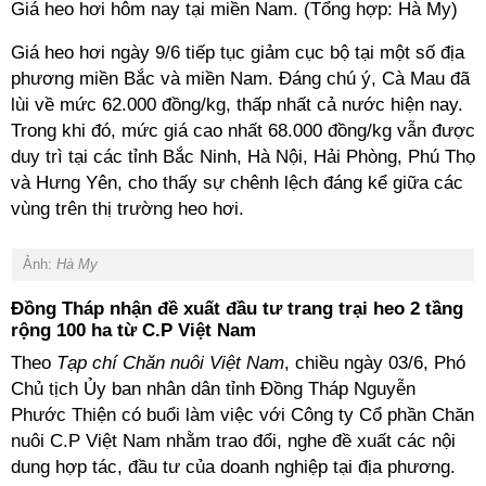
Giá heo hơi hôm nay tại miền Nam. (Tổng hợp: Hà My)
Giá heo hơi ngày 9/6 tiếp tục giảm cục bộ tại một số địa
phương miền Bắc và miền Nam. Đáng chú ý, Cà Mau đã
lùi về mức 62.000 đồng/kg, thấp nhất cả nước hiện nay.
Trong khi đó, mức giá cao nhất 68.000 đồng/kg vẫn được
duy trì tại các tỉnh Bắc Ninh, Hà Nội, Hải Phòng, Phú Thọ
và Hưng Yên, cho thấy sự chênh lệch đáng kể giữa các
vùng trên thị trường heo hơi.
Ảnh:
Hà My
Đồng Tháp nhận đề xuất đầu tư trang trại heo 2 tầng
rộng 100 ha từ C.P Việt Nam
Theo
Tạp chí Chăn nuôi Việt Nam
, chiều ngày 03/6, Phó
Chủ tịch Ủy ban nhân dân tỉnh Đồng Tháp Nguyễn
Phước Thiện có buổi làm việc với Công ty Cổ phần Chăn
nuôi C.P Việt Nam nhằm trao đổi, nghe đề xuất các nội
dung hợp tác, đầu tư của doanh nghiệp tại địa phương.