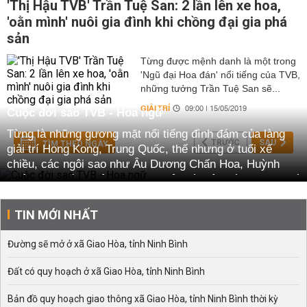
'Thị Hậu TVB' Trần Tuệ San: 2 lần lên xe hoa,
'oằn mình' nuôi gia đình khi chồng đại gia phá
sản
Từng được mệnh danh là một trong
'Ngũ đại Hoa đán' nổi tiếng của TVB,
những tưởng Trần Tuệ San sẽ...
GIẢI TRÍ
09:00 | 15/05/2019
Cuộc đời sao TVB - Hoa ngữ
Từng là những gương mặt nổi tiếng đình đám của làng
TRƯỚC
SAU
TÌM THEO NGÀY
giải trí Hong Kong, Trung Quốc, thế nhưng ở tuổi xế
chiều, các ngôi sao như Âu Dương Chấn Hoa, Huỳnh
Nhật Hoa, Trần Tuệ San... lại phải đối diện với những khó
khăn khác nhau. Cuộc đời họ cũng trải qua không ít biến
cố khiến người hâm mộ không khỏi ngỡ ngàng.
TIN MỚI NHẤT
Đường sẽ mở ở xã Giao Hòa, tỉnh Ninh Bình
Đất có quy hoạch ở xã Giao Hòa, tỉnh Ninh Bình
Bản đồ quy hoạch giao thông xã Giao Hòa, tỉnh Ninh Bình thời kỳ