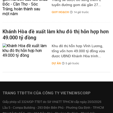
tuyến đường gom dài gần 27...
QUY HOẠCH
14 giờ trước
Khánh Hòa đề xuất làm khu đô thị hỗn hợp hơn
49.000 tỷ đồng
Khu đô thị hỗn hợp Vĩnh Lương,
tổng vốn hơn 49.000 tỷ đồng vừa
được UBND Khánh Hòa trình...
DỰ ÁN
5 giờ trước
TRANG TTĐTTH CỦA CÔNG TY VIETNEWSCORP
Giấy phép số 3324/GP-TTĐT do Sở VH&TT TPHCM cấp ngày 20/3/2026
Lầu 5 - Compa Building - 293 Điện Biên Phủ - Phường Gia Định - TP.HCM