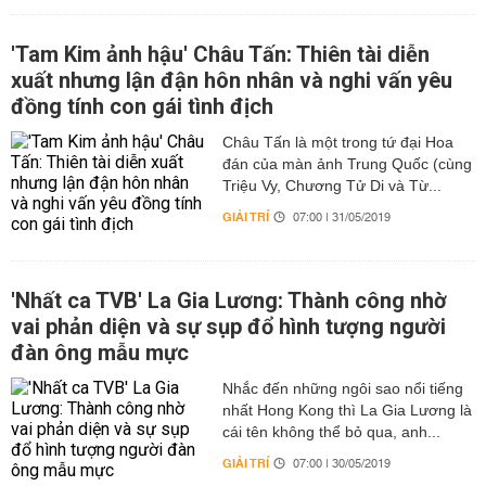
'Tam Kim ảnh hậu' Châu Tấn: Thiên tài diễn
xuất nhưng lận đận hôn nhân và nghi vấn yêu
đồng tính con gái tình địch
Châu Tấn là một trong tứ đại Hoa
đán của màn ảnh Trung Quốc (cùng
Triệu Vy, Chương Tử Di và Từ...
GIẢI TRÍ
07:00 | 31/05/2019
'Nhất ca TVB' La Gia Lương: Thành công nhờ
vai phản diện và sự sụp đổ hình tượng người
đàn ông mẫu mực
Nhắc đến những ngôi sao nổi tiếng
nhất Hong Kong thì La Gia Lương là
cái tên không thể bỏ qua, anh...
GIẢI TRÍ
07:00 | 30/05/2019