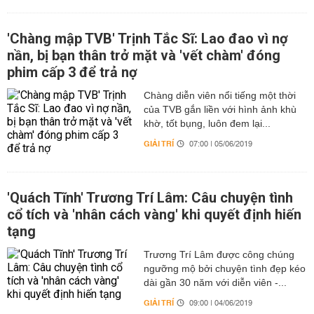
'Chàng mập TVB' Trịnh Tắc Sĩ: Lao đao vì nợ
nần, bị bạn thân trở mặt và 'vết chàm' đóng
phim cấp 3 để trả nợ
Chàng diễn viên nổi tiếng một thời
của TVB gắn liền với hình ảnh khù
khờ, tốt bụng, luôn đem lại...
GIẢI TRÍ
07:00 | 05/06/2019
'Quách Tĩnh' Trương Trí Lâm: Câu chuyện tình
cổ tích và 'nhân cách vàng' khi quyết định hiến
tạng
Trương Trí Lâm được công chúng
ngưỡng mộ bởi chuyện tình đẹp kéo
dài gần 30 năm với diễn viên -...
GIẢI TRÍ
09:00 | 04/06/2019