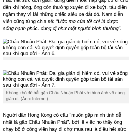
mặc hết sức đơn giản, dùng điện thoại nắp gập cũ kĩ cho
đến khi hỏng, ông còn thường xuyên đi xe buýt, tàu điện
ngầm thay vì lái những chiếc siêu xe đắt đỏ. Nam diễn
viên cũng từng chia sẻ:
"Ước mơ của tôi chỉ là được
sống hạnh phúc, dung dị như một người bình thường".
Không khó để bắt gặp Châu Nhuận Phát với hình ảnh vô cùng
giản dị. (Ảnh: Internet)
Người dân Hong Kong có câu "muốn gặp minh tinh dễ
nhất là gặp Châu Nhuận Phát", bởi lẽ việc họ thấy ông
chạy bộ ở công viên hay đi chợ mua rau là điều hết sức