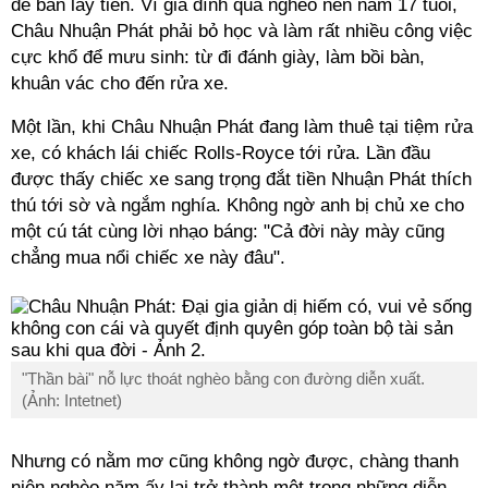
để bán lấy tiền. Vì gia đình quá nghèo nên năm 17 tuổi,
Châu Nhuận Phát phải bỏ học và làm rất nhiều công việc
cực khổ để mưu sinh: từ đi đánh giày, làm bồi bàn,
khuân vác cho đến rửa xe.
Một lần, khi Châu Nhuận Phát đang làm thuê tại tiệm rửa
xe, có khách lái chiếc Rolls-Royce tới rửa. Lần đầu
được thấy chiếc xe sang trọng đắt tiền Nhuận Phát thích
thú tới sờ và ngắm nghía. Không ngờ anh bị chủ xe cho
một cú tát cùng lời nhạo báng: "Cả đời này mày cũng
chẳng mua nổi chiếc xe này đâu".
"Thần bài" nỗ lực thoát nghèo bằng con đường diễn xuất.
(Ảnh: Intetnet)
Nhưng có nằm mơ cũng không ngờ được, chàng thanh
niên nghèo năm ấy lại trở thành một trong những diễn