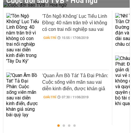
Cuộc đời sao TVB - Hoa ngữ
'Tôn Ngộ Không' Lục Tiểu Linh
Đồng: 40 năm trăn trở vì không
có con trai nối nghiệp sau vai
diễn kinh điển trong 'Tây Du Ký'
GIẢI TRÍ
15:55 | 17/06/2019
'Quan Âm Bồ Tát' Tả Đại Phân:
Cuộc sống viên mãn sau vai
diễn kinh điển, được khán giả
sùng bái quỳ lạy
GIẢI TRÍ
07:30 | 11/06/2019