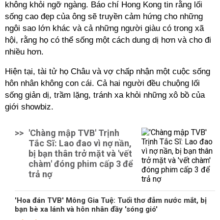
không khỏi ngỡ ngàng. Báo chí Hong Kong tin rằng lối
sống cao đẹp của ông sẽ truyền cảm hứng cho những
ngôi sao lớn khác và cả những người giàu có trong xã
hội, rằng họ có thể sống một cách dung dị hơn và cho đi
nhiều hơn.
Hiện tại, tài tử họ Châu và vợ chấp nhận một cuộc sống
hôn nhân không con cái. Cả hai người đều chuộng lối
sống giản dị, trầm lặng, tránh xa khỏi những xô bồ của
giới showbiz.
>>
'Chàng mập TVB' Trịnh
Tắc Sĩ: Lao đao vì nợ nần,
bị bạn thân trở mặt và 'vết
chàm' đóng phim cấp 3 để
trả nợ
'Hoa đán TVB' Mông Gia Tuệ: Tuổi thơ đẫm nước mắt, bị
bạn bè xa lánh và hôn nhân đầy 'sóng gió'