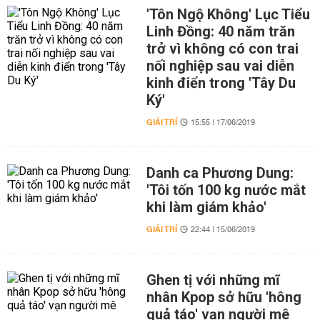
'Tôn Ngộ Không' Lục Tiểu
Linh Đồng: 40 năm trăn
trở vì không có con trai
nối nghiệp sau vai diễn
kinh điển trong 'Tây Du
Ký'
GIẢI TRÍ
15:55 | 17/06/2019
Danh ca Phương Dung:
'Tôi tốn 100 kg nước mắt
khi làm giám khảo'
GIẢI TRÍ
22:44 | 15/06/2019
Ghen tị với những mĩ
nhân Kpop sở hữu 'hông
quả táo' vạn người mê