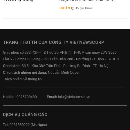
DỰ ÁN
15 giờ trước
TRANG TTĐTTH CỦA CÔNG TY VIETNEWSCORP
Giấy phép số 3324/GP-TTĐT do Sở VH&TT TPHCM cấp ngày 20/3/2026
Lầu 5 - Compa Building - 293 Điện Biên Phủ - Phường Gia Định - TP.HCM
Chi nhánh:
Số 5 - Khu 38A Trần Phú - Phường Ba Đình - TP. Hà Nội
Chịu trách nhiệm nội dung:
Nguyễn Minh Quyết
Trách nhiệm về thông tin
Hotline:
0975798489
Email:
info@vietnammoi.vn
DỊCH VỤ QUẢNG CÁO:
Tel:
0931589222 (Ms Ngọc)