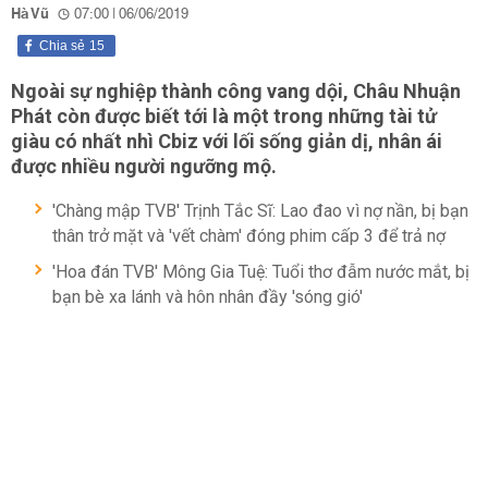
Hà Vũ
07:00 | 06/06/2019
Chia sẻ
15
Ngoài sự nghiệp thành công vang dội, Châu Nhuận
Phát còn được biết tới là một trong những tài tử
giàu có nhất nhì Cbiz với lối sống giản dị, nhân ái
được nhiều người ngưỡng mộ.
'Chàng mập TVB' Trịnh Tắc Sĩ: Lao đao vì nợ nần, bị bạn
thân trở mặt và 'vết chàm' đóng phim cấp 3 để trả nợ
'Hoa đán TVB' Mông Gia Tuệ: Tuổi thơ đẫm nước mắt, bị
bạn bè xa lánh và hôn nhân đầy 'sóng gió'