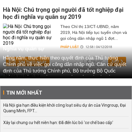
Hà Nội: Chú trọng gọi người đã tốt nghiệp đại
học đi nghĩa vụ quân sự 2019
Theo Chỉ thị 13/CT-UBND, năm
2019, Hà Nội tiếp tục tuyển chọn và
gọi công dân nhập ngũ 1 đợt...
PHÁP LUẬT
12:58 | 04/12/2018
Nghĩa vụ quân sự
Hằng năm, thực hiện theo quyết định của Thủ tướng
TRƯỚC
SAU
TÌM THEO NGÀY
Chính phủ về việc gọi công dân nhập ngũ. Căn cứ quyết
định của Thủ tướng Chính phủ, Bộ trưởng Bộ Quốc
phòng quyết định số lượng tuyển quân đối với các đơn vị
trực thuộc Bộ Quốc phòng ở từng tỉnh, thành phố trực
thuộc Trung ương.
TIN MỚI NHẤT
Hà Nội gia hạn điều kiện khởi công loạt siêu dự án của Vingroup, Đại
Quang Minh, FPT...
Xây lại chung cư hết niên hạn: Đã đến lúc bỏ 'cơ chế bao cấp'