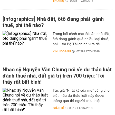
THỜI SỰ
09:03 | 17/04/2018
[Infographics] Nhà đất, ôtô đang phải 'gánh'
thuế, phí thế nào?
Trong bối cảnh các tài sản nhà đất,
ôtô đang gánh quá nhiều loại thuế,
phí... thì Bộ Tài chính vừa đề...
KINH DOANH
07:39 | 17/04/2018
Nhạc sỹ Nguyễn Văn Chung nói về dự thảo luật
đánh thuế nhà, đất giá trị trên 700 triệu: 'Tôi
thấy rất bất bình!'
Tác giả “Nhật ký của mẹ” cũng cho
biết, nếu dự thảo luật này được
thông qua thì người chịu thiệt...
GIẢI TRÍ
05:12 | 17/04/2018