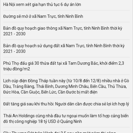
đang nghiêng về phương án thuế suất 0,4% và ngưỡng
Hà Nội xem xét gia hạn thủ tục 6 dự án lớn
không chịu thuế với nhà là 700 triệu đồng. Sau khi dự
thảo của Bộ Tài chính được công bố đã có nhiều ý kiến
Đường sẽ mở ở xã Nam Trực, tỉnh Ninh Bình
trái chiều bình luận về dự thảo này. Một trong số những
điểm còn khiến nhiều người thắc mắc chính là ngưỡng
Bản đồ quy hoạch giao thông xã Nam Trực, tỉnh Ninh Bình thời kỳ
2021 - 2030
không chịu thuế đối với nhà được cơ quan soạn thảo tính
toán như thế nào?
Bản đồ quy hoạch sử dụng đất xã Nam Trực, tỉnh Ninh Bình thời kỳ
2021 - 2030
Phú Thọ đấu giá 30 thửa đất tại xã Tam Dương Bắc, khởi điểm 2,3
triệu đồng/m2
Lịch cúp điện Đồng Tháp tuần này (từ 10/8 đến 12/8) nhiều nhà ở Gò
Dầu, Trảng Bàng, Thái Bình, Dương Minh Châu, Bến Cầu, Thủ Thừa,
Đức Hòa, Cần Giuộc, Bến Lức, Cần Đước bị mất điện
Đất tăng giá sau khi thu hồi: Người dân cần được chia sẻ lợi ích hợp lý
Thái An Holdings cùng nhà đầu tư ngoại muốn làm tổ hợp cảng biển
đô thị công nghiệp 18 tỷ USD ở Quảng Ninh