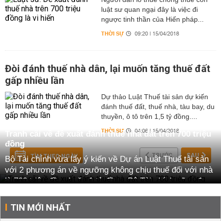
luật sư quan ngại đây là việc đi
ngược tinh thần của Hiến pháp...
THỜI SỰ
09:20 | 15/04/2018
Đòi đánh thuế nhà dân, lại muốn tăng thuế đất
gấp nhiều lần
Dự thảo Luật Thuế tài sản dự kiến
đánh thuế đất, thuế nhà, tàu bay, du
thuyền, ô tô trên 1,5 tỷ đồng....
THỜI SỰ
04:06 | 15/04/2018
Tranh cãi về đề xuất đánh thuế nhà đất trên 700 triệu
đồng
TRƯỚC
SAU
TÌM THEO NGÀY
Bộ Tài chính vừa lấy ý kiến về Dự án Luật Thuế tài sản
với 2 phương án về ngưỡng không chịu thuế đối với nhà
là 700 triệu đồng hoặc 1 tỷ đồng. Bộ Tài chính cũng đưa
ra 2 phương án về thuế suất là 0,3% hoặc 0,4%. Đồng
thời, những người sở hữu sẽ phải nộp thuế 0,3% đến
TIN MỚI NHẤT
0,4% đối với toàn bộ giá trị đất. Hiện tại, Bộ Tài chính