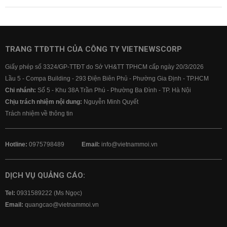
TRANG TTĐTTH CỦA CÔNG TY VIETNEWSCORP
Giấy phép số 3324/GP-TTĐT do Sở VH&TT TPHCM cấp ngày 20/3/2026
Lầu 5 - Compa Building - 293 Điện Biên Phủ - Phường Gia Định - TP.HCM
Chi nhánh:
Số 5 - Khu 38A Trần Phú - Phường Ba Đình - TP. Hà Nội
Chịu trách nhiệm nội dung:
Nguyễn Minh Quyết
Trách nhiệm về thông tin
Hotline:
0975798489
Email:
info@vietnammoi.vn
DỊCH VỤ QUẢNG CÁO:
Tel:
0931589222 (Ms Ngọc)
Email:
quangcao@vietnammoi.vn