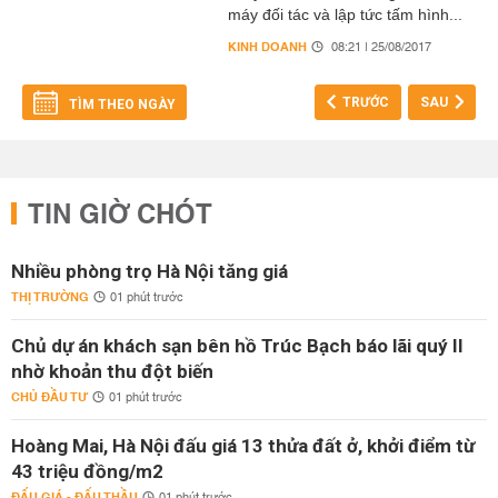
máy đối tác và lập tức tấm hình...
KINH DOANH
08:21 | 25/08/2017
TRƯỚC
SAU
TÌM THEO NGÀY
TIN GIỜ CHÓT
Nhiều phòng trọ Hà Nội tăng giá
THỊ TRƯỜNG
01 phút trước
Chủ dự án khách sạn bên hồ Trúc Bạch báo lãi quý II
nhờ khoản thu đột biến
CHỦ ĐẦU TƯ
01 phút trước
Hoàng Mai, Hà Nội đấu giá 13 thửa đất ở, khởi điểm từ
43 triệu đồng/m2
ĐẤU GIÁ - ĐẤU THẦU