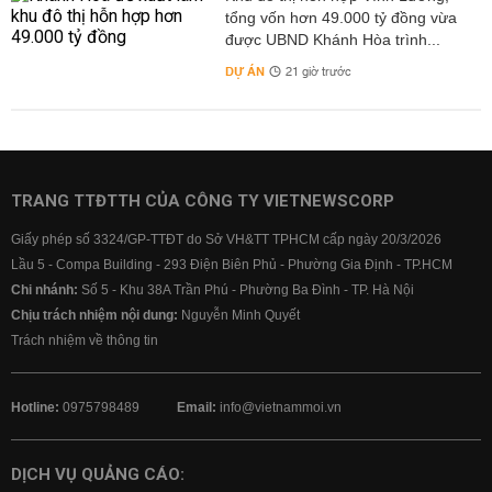
tổng vốn hơn 49.000 tỷ đồng vừa
được UBND Khánh Hòa trình...
DỰ ÁN
21 giờ trước
TRANG TTĐTTH CỦA CÔNG TY VIETNEWSCORP
Giấy phép số 3324/GP-TTĐT do Sở VH&TT TPHCM cấp ngày 20/3/2026
Lầu 5 - Compa Building - 293 Điện Biên Phủ - Phường Gia Định - TP.HCM
Chi nhánh:
Số 5 - Khu 38A Trần Phú - Phường Ba Đình - TP. Hà Nội
Chịu trách nhiệm nội dung:
Nguyễn Minh Quyết
Trách nhiệm về thông tin
Hotline:
0975798489
Email:
info@vietnammoi.vn
DỊCH VỤ QUẢNG CÁO: