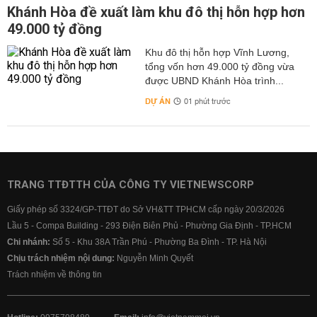
Khánh Hòa đề xuất làm khu đô thị hỗn hợp hơn
49.000 tỷ đồng
Khu đô thị hỗn hợp Vĩnh Lương,
tổng vốn hơn 49.000 tỷ đồng vừa
được UBND Khánh Hòa trình...
DỰ ÁN
01 phút trước
TRANG TTĐTTH CỦA CÔNG TY VIETNEWSCORP
Giấy phép số 3324/GP-TTĐT do Sở VH&TT TPHCM cấp ngày 20/3/2026
Lầu 5 - Compa Building - 293 Điện Biên Phủ - Phường Gia Định - TP.HCM
Chi nhánh:
Số 5 - Khu 38A Trần Phú - Phường Ba Đình - TP. Hà Nội
Chịu trách nhiệm nội dung:
Nguyễn Minh Quyết
Trách nhiệm về thông tin