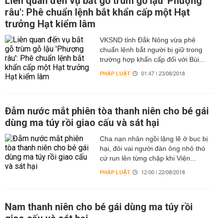
Liên quan đến vụ bắt gỗ trùm gỗ lậu 'Phượng
râu': Phê chuẩn lệnh bắt khẩn cấp một Hạt
trưởng Hạt kiểm lâm
VKSND tỉnh Đắk Nông vừa phê
chuẩn lệnh bắt người bị giữ trong
trường hợp khẩn cấp đối với Bùi...
PHÁP LUẬT
01:47 | 23/08/2018
Đẫm nước mắt phiên tòa thanh niên cho bé gái
dùng ma túy rồi giao cấu và sát hại
Cha nạn nhân ngồi lặng lẽ ở bục bị
hại, đôi vai người đàn ông nhỏ thó
cứ run lên từng chặp khi Viện...
PHÁP LUẬT
12:00 | 22/08/2018
Nam thanh niên cho bé gái dùng ma túy rồi