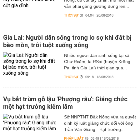
Hồng, dù cụt tay chân, mù một mắt
vẫn phải gắng gượng đứng lên...
THỜI SỰ
04:04 | 20/08/2018
Gia Lai: Người dân sống trong lo sợ khi đất bị
bào mòn, trôi tuột xuống sông
Nhiều người dân sinh sống tại xã
Chư Rcăm, Ia RSai (huyện Krông
Pa, tỉnh Gia Lai) thời gian qua...
THỜI SỰ
09:18 | 18/08/2018
Vụ bắt trùm gỗ lậu 'Phượng râu': Giáng chức
một hạt trưởng kiểm lâm
Sở NNPTNT Đắk Nông vừa ra quyết
định kỷ luật giáng chức đối với ông
Trần Văn Giảng - Hạt trưởng...
PHÁP LUẬT
03:49 | 18/08/2018