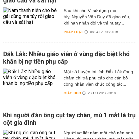
giao cấu và sát hại
Sau khi cho V. sử dụng ma
túy, Nguyễn Văn Duy đã giao cấu,
khi nạn nhân đòi về thì ra tay...
PHÁP LUẬT
08:54 | 21/08/2018
Đắk Lắk: Nhiều giáo viên ở vùng đặc biệt khó
khăn bị nợ tiền phụ cấp
Một số huyện tại tỉnh Đắk Lắk đang
chậm chi trả phụ cấp cho cán bộ
công nhân viên chức công tác...
GIÁO DỤC
23:17 | 20/08/2018
Khi người đàn ông cụt tay chân, mù 1 mắt là trụ
cột gia đình
Người vợ liệt nằm một chỗ nên anh