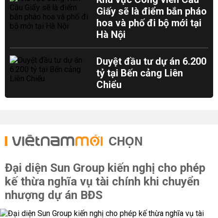
Giấy sẽ là điểm bắn pháo
hoa và phố đi bộ mới tại
Hà Nội
Duyệt đầu tư dự án 6.200
tỷ tại Bến cảng Liên
Chiểu
CHỌN
Đại diện Sun Group kiến nghị cho phép
kế thừa nghĩa vụ tài chính khi chuyển
nhượng dự án BĐS