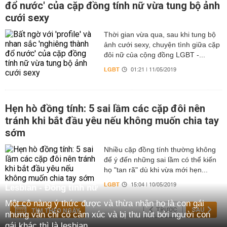
đổ nước' của cặp đồng tính nữ vừa tung bộ ảnh
cưới sexy
Thời gian vừa qua, sau khi tung bộ
ảnh cưới sexy, chuyện tình giữa cặp
đôi nữ của cộng đồng LGBT -...
LGBT
01:21 | 11/05/2019
Hẹn hò đồng tính: 5 sai lầm các cặp đôi nên
tránh khi bắt đầu yêu nếu không muốn chia tay
sớm
Nhiều cặp đồng tính thường không
để ý đến những sai lầm có thể kiến
họ "tan rã" dù khi vừa mới hẹn...
LGBT
15:04 | 10/05/2019
Lesbian - Đồng tính nữ
Một cô nàng ý thức được và thừa nhận họ là con gái
TRƯỚC
SAU
TÌM THEO NGÀY
nhưng vẫn chỉ có cảm xúc và bị thu hút bởi người con
gái khác thì là lesbian.