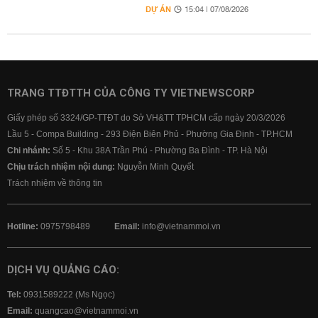
DỰ ÁN
15:04 | 07/08/2026
TRANG TTĐTTH CỦA CÔNG TY VIETNEWSCORP
Giấy phép số 3324/GP-TTĐT do Sở VH&TT TPHCM cấp ngày 20/3/2026
Lầu 5 - Compa Building - 293 Điện Biên Phủ - Phường Gia Định - TP.HCM
Chi nhánh:
Số 5 - Khu 38A Trần Phú - Phường Ba Đình - TP. Hà Nội
Chịu trách nhiệm nội dung:
Nguyễn Minh Quyết
Trách nhiệm về thông tin
Hotline:
0975798489
Email:
info@vietnammoi.vn
DỊCH VỤ QUẢNG CÁO:
Tel:
0931589222 (Ms Ngọc)
Email:
quangcao@vietnammoi.vn