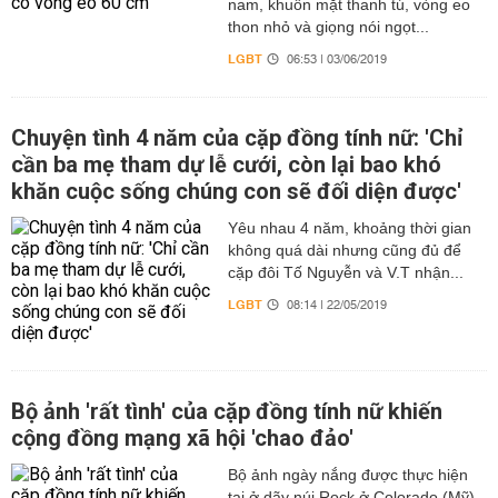
nam, khuôn mặt thanh tú, vòng eo
thon nhỏ và giọng nói ngọt...
LGBT
06:53 | 03/06/2019
Chuyện tình 4 năm của cặp đồng tính nữ: 'Chỉ
cần ba mẹ tham dự lễ cưới, còn lại bao khó
khăn cuộc sống chúng con sẽ đối diện được'
Yêu nhau 4 năm, khoảng thời gian
không quá dài nhưng cũng đủ để
cặp đôi Tố Nguyễn và V.T nhận...
LGBT
08:14 | 22/05/2019
Bộ ảnh 'rất tình' của cặp đồng tính nữ khiến
cộng đồng mạng xã hội 'chao đảo'
Bộ ảnh ngày nắng được thực hiện
tại ở dãy núi Rock ở Colorado (Mỹ)