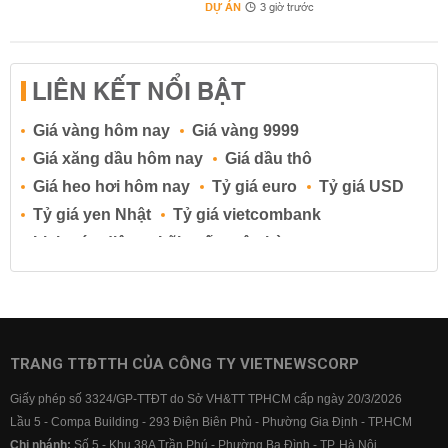
DỰ ÁN
3 giờ trước
LIÊN KẾT NỔI BẬT
Giá vàng hôm nay
Giá vàng 9999
Giá xăng dầu hôm nay
Giá dầu thô
Giá heo hơi hôm nay
Tỷ giá euro
Tỷ giá USD
Tỷ giá yen Nhật
Tỷ giá vietcombank
Lịch cúp điện
Lãi suất ngân hàng
Lãi suất tiết kiệm
Lãi suất tiền gửi
Lãi suất ngân hàng Agribank
Lãi suất ngân hàng Sacombank
Lãi suất ngân hàng BIDV
TRANG TTĐTTH CỦA CÔNG TY VIETNEWSCORP
Lãi suất ngân hàng Vietinbank
Giấy phép số 3324/GP-TTĐT do Sở VH&TT TPHCM cấp ngày 20/3/2026
Lãi suất ngân hàng Vietcombank
Lầu 5 - Compa Building - 293 Điện Biên Phủ - Phường Gia Định - TP.HCM
Chi nhánh:
Số 5 - Khu 38A Trần Phú - Phường Ba Đình - TP. Hà Nội