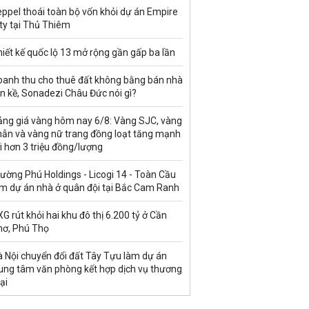
ppel thoái toàn bộ vốn khỏi dự án Empire
ty tại Thủ Thiêm
iết kế quốc lộ 13 mở rộng gần gấp ba lần
oanh thu cho thuê đất không bằng bán nhà
ền kề, Sonadezi Châu Đức nói gì?
ảng giá vàng hôm nay 6/8: Vàng SJC, vàng
hẫn và vàng nữ trang đồng loạt tăng mạnh
i hơn 3 triệu đồng/lượng
ường Phú Holdings - Licogi 14 - Toàn Cầu
àm dự án nhà ở quân đội tại Bắc Cam Ranh
G rút khỏi hai khu đô thị 6.200 tỷ ở Cần
hơ, Phú Thọ
à Nội chuyển đổi đất Tây Tựu làm dự án
rung tâm văn phòng kết hợp dịch vụ thương
ại