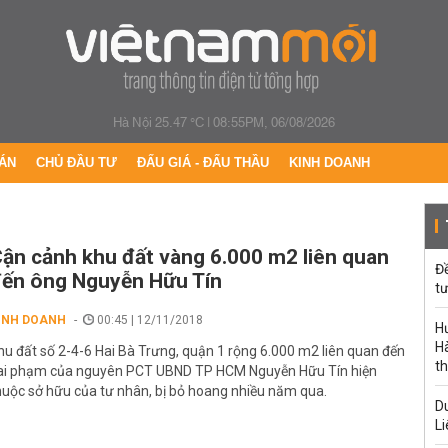
Hà Nội 25.47 °C
|
08:55PM, 06/08/2026
ÁN
CHỦ ĐẦU TƯ
ĐẤU GIÁ - ĐẤU THẦU
KINH DOANH
ận cảnh khu đất vàng 6.000 m2 liên quan
Đ
ến ông Nguyễn Hữu Tín
tư
INH DOANH
00:45 | 12/11/2018
H
Hà
hu đất số 2-4-6 Hai Bà Trưng, quận 1 rộng 6.000 m2 liên quan đến
th
ai phạm của nguyên PCT UBND TP HCM Nguyễn Hữu Tín hiện
huộc sở hữu của tư nhân, bị bỏ hoang nhiều năm qua.
Du
Li