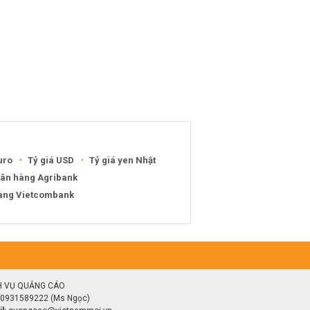
uro
Tỷ giá USD
Tỷ giá yen Nhật
gân hàng Agribank
hàng Vietcombank
H VỤ QUẢNG CÁO
0931589222 (Ms Ngọc)