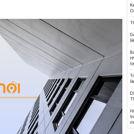
Ke
Ci
Th
D
li
B
n
tớ
Tr
l
DX
T
H
t
m