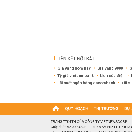
LIÊN KẾT NỔI BẬT
Giá vàng hôm nay
Giá vàng 9999
G
Tỷ giá vietcombank
Lịch cúp điện
Lãi suất ngân hàng Sacombank
Lãi s
QUY HOẠCH
THỊ TRƯỜNG
DỰ 
TRANG TTĐTTH CỦA CÔNG TY VIETNEWSCORP
Giấy phép số 3324/GP-TTĐT do Sở VH&TT TPHCM 