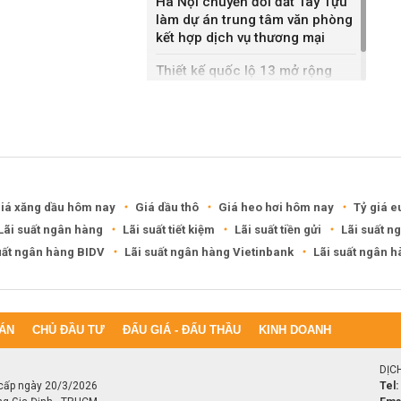
Hà Nội chuyển đổi đất Tây Tựu
làm dự án trung tâm văn phòng
kết hợp dịch vụ thương mại
Thiết kế quốc lộ 13 mở rộng
gần gấp ba lần
iá xăng dầu hôm nay
Giá dầu thô
Giá heo hơi hôm nay
Tỷ giá e
Lãi suất ngân hàng
Lãi suất tiết kiệm
Lãi suất tiền gửi
Lãi suất n
uất ngân hàng BIDV
Lãi suất ngân hàng Vietinbank
Lãi suất ngân 
ÁN
CHỦ ĐẦU TƯ
ĐẤU GIÁ - ĐẤU THẦU
KINH DOANH
DỊC
cấp ngày 20/3/2026
Tel: