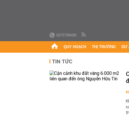
0975798489
QUY HOẠCH
THỊ TRƯỜNG
DỰ 
TIN TỨC
C
đ
K
K
s
t