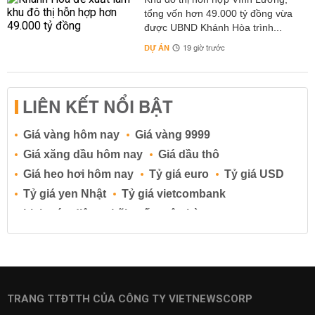
tổng vốn hơn 49.000 tỷ đồng vừa
được UBND Khánh Hòa trình...
DỰ ÁN
19 giờ trước
LIÊN KẾT NỔI BẬT
Giá vàng hôm nay
Giá vàng 9999
Giá xăng dầu hôm nay
Giá dầu thô
Giá heo hơi hôm nay
Tỷ giá euro
Tỷ giá USD
Tỷ giá yen Nhật
Tỷ giá vietcombank
Lịch cúp điện
Lãi suất ngân hàng
Lãi suất tiết kiệm
Lãi suất tiền gửi
Lãi suất ngân hàng Agribank
Lãi suất ngân hàng Sacombank
Lãi suất ngân hàng BIDV
TRANG TTĐTTH CỦA CÔNG TY VIETNEWSCORP
Lãi suất ngân hàng Vietinbank