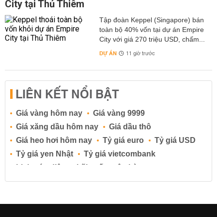
City tại Thủ Thiêm
Tập đoàn Keppel (Singapore) bán
toàn bộ 40% vốn tại dự án Empire
City với giá 270 triệu USD, chấm...
DỰ ÁN
11 giờ trước
LIÊN KẾT NỔI BẬT
Giá vàng hôm nay
Giá vàng 9999
Giá xăng dầu hôm nay
Giá dầu thô
Giá heo hơi hôm nay
Tỷ giá euro
Tỷ giá USD
Tỷ giá yen Nhật
Tỷ giá vietcombank
Lịch cúp điện
Lãi suất ngân hàng
Lãi suất tiết kiệm
Lãi suất tiền gửi
Lãi suất ngân hàng Agribank
Lãi suất ngân hàng Sacombank