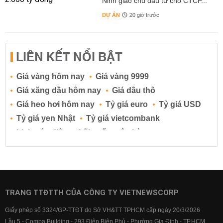
Ninh giao chủ đầu tư cho CTCP...
DỰ ÁN
20 giờ trước
LIÊN KẾT NỔI BẬT
Giá vàng hôm nay
Giá vàng 9999
Giá xăng dầu hôm nay
Giá dầu thô
Giá heo hơi hôm nay
Tỷ giá euro
Tỷ giá USD
Tỷ giá yen Nhật
Tỷ giá vietcombank
Lịch cúp điện
Lãi suất ngân hàng
Lãi suất tiết kiệm
Lãi suất tiền gửi
Lãi suất ngân hàng Agribank
Lãi suất ngân hàng Sacombank
Lãi suất ngân hàng BIDV
TRANG TTĐTTH CỦA CÔNG TY VIETNEWSCORP
Lãi suất ngân hàng Vietinbank
Giấy phép số 3324/GP-TTĐT do Sở VH&TT TPHCM cấp ngày 20/3/2026
Lãi suất ngân hàng Vietcombank
Lầu 5 - Compa Building - 293 Điện Biên Phủ - Phường Gia Định - TP.HCM