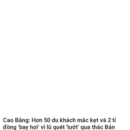
Cao Bằng: Hơn 50 du khách mắc kẹt và 2 tỉ
đồng 'bay hơi' vì lũ quét 'lướt' qua thác Bản