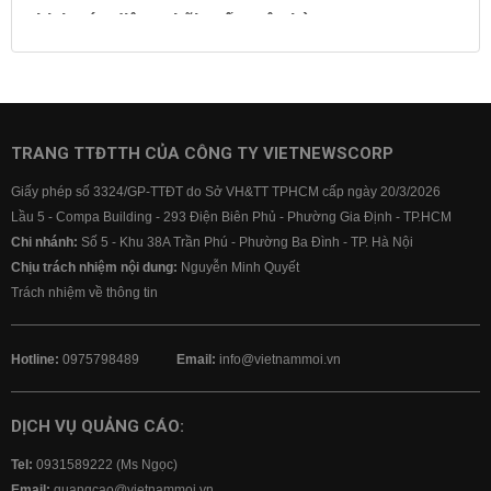
Lịch cúp điện
Lãi suất ngân hàng
Lãi suất tiết kiệm
Lãi suất tiền gửi
Lãi suất ngân hàng Agribank
Lãi suất ngân hàng Sacombank
Lãi suất ngân hàng BIDV
TRANG TTĐTTH CỦA CÔNG TY VIETNEWSCORP
Lãi suất ngân hàng Vietinbank
Giấy phép số 3324/GP-TTĐT do Sở VH&TT TPHCM cấp ngày 20/3/2026
Lãi suất ngân hàng Vietcombank
Lầu 5 - Compa Building - 293 Điện Biên Phủ - Phường Gia Định - TP.HCM
Chi nhánh:
Số 5 - Khu 38A Trần Phú - Phường Ba Đình - TP. Hà Nội
Chịu trách nhiệm nội dung:
Nguyễn Minh Quyết
Trách nhiệm về thông tin
Hotline:
0975798489
Email:
info@vietnammoi.vn
DỊCH VỤ QUẢNG CÁO:
Tel:
0931589222 (Ms Ngọc)
Email:
quangcao@vietnammoi.vn