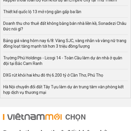
Keppel thoái toàn bộ vốn khỏi dự án Empire City tại Thủ Thiêm
Thiết kế quốc lộ 13 mở rộng gần gấp ba lần
Doanh thu cho thuê đất không bằng bán nhà liền kề, Sonadezi Châu
Đức nói gì?
Bảng giá vàng hôm nay 6/8: Vàng SJC, vàng nhẫn và vàng nữ trang
đồng loạt tăng mạnh tới hơn 3 triệu đồng/lượng
Trường Phú Holdings - Licogi 14 - Toàn Cầu làm dự án nhà ở quân
đội tại Bắc Cam Ranh
DXG rút khỏi hai khu đô thị 6.200 tỷ ở Cần Thơ, Phú Thọ
Hà Nội chuyển đổi đất Tây Tựu làm dự án trung tâm văn phòng kết
hợp dịch vụ thương mại
CHỌN