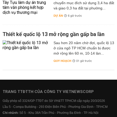
chuyển mục đích sử dụng 3,4 ha đất
và giao 0,3 ha đất tại phường...
DỰ ÁN
6 giờ trước
Thiết kế quốc lộ 13 mở rộng gần gấp ba lần
Sau hơn 20 năm chờ đợi, quốc lộ 13
ở cửa ngõ TP HCM chuẩn bị được
mở rộng lên 60 m, 10-14 làn...
QUY HOẠCH
01 giờ trước
TRANG TTĐTTH CỦA CÔNG TY VIETNEWSCORP
Giấy phép số 3324/GP-TTĐT do Sở VH&TT TPHCM cấp ngày 20/3/2026
Lầu 5 - Compa Building - 293 Điện Biên Phủ - Phường Gia Định - TP.HCM
Chi nhánh:
Số 5 - Khu 38A Trần Phú - Phường Ba Đình - TP. Hà Nội