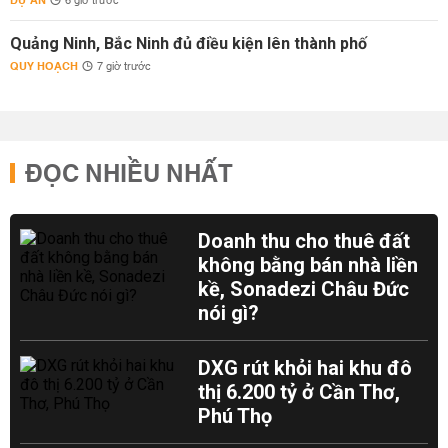
DỰ ÁN
6 giờ trước
Quảng Ninh, Bắc Ninh đủ điều kiện lên thành phố
QUY HOẠCH
7 giờ trước
ĐỌC NHIỀU NHẤT
Doanh thu cho thuê đất
không bằng bán nhà liền
kề, Sonadezi Châu Đức
nói gì?
DXG rút khỏi hai khu đô
thị 6.200 tỷ ở Cần Thơ,
Phú Thọ