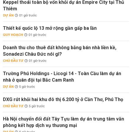
Keppel thoái toàn bộ vốn khỏi dự án Empire City tại Thủ
Thiêm
DỰ ÁN
01 giờ trước
Thiết kế quốc lộ 13 mở rộng gần gấp ba lần
QUY HOẠCH
01 giờ trước
Doanh thu cho thuê đất không bằng bán nhà liền kề,
Sonadezi Châu Đức nói gì?
CHỦ ĐẦU TƯ
01 giờ trước
Trường Phú Holdings - Licogi 14 - Toàn Cầu làm dự án
nhà ở quân đội tại Bắc Cam Ranh
DỰ ÁN
5 giờ trước
DXG rút khỏi hai khu đô thị 6.200 tỷ ở Cần Thơ, Phú Thọ
CHỦ ĐẦU TƯ
5 giờ trước
Hà Nội chuyển đổi đất Tây Tựu làm dự án trung tâm văn
phòng kết hợp dịch vụ thương mại