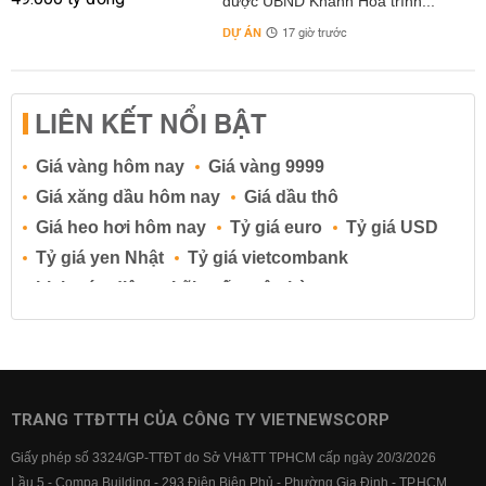
được UBND Khánh Hòa trình...
DỰ ÁN
17 giờ trước
LIÊN KẾT NỔI BẬT
Giá vàng hôm nay
Giá vàng 9999
Giá xăng dầu hôm nay
Giá dầu thô
Giá heo hơi hôm nay
Tỷ giá euro
Tỷ giá USD
Tỷ giá yen Nhật
Tỷ giá vietcombank
Lịch cúp điện
Lãi suất ngân hàng
Lãi suất tiết kiệm
Lãi suất tiền gửi
Lãi suất ngân hàng Agribank
Lãi suất ngân hàng Sacombank
Lãi suất ngân hàng BIDV
TRANG TTĐTTH CỦA CÔNG TY VIETNEWSCORP
Lãi suất ngân hàng Vietinbank
Giấy phép số 3324/GP-TTĐT do Sở VH&TT TPHCM cấp ngày 20/3/2026
Lãi suất ngân hàng Vietcombank
Lầu 5 - Compa Building - 293 Điện Biên Phủ - Phường Gia Định - TP.HCM