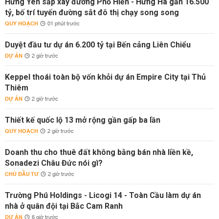
Hưng Yên sắp xây đường Phố Hiến - Hưng Hà gần 16.500
tỷ, bố trí tuyến đường sắt đô thị chạy song song
QUY HOẠCH
01 phút trước
Duyệt đầu tư dự án 6.200 tỷ tại Bến cảng Liên Chiểu
DỰ ÁN
2 giờ trước
Keppel thoái toàn bộ vốn khỏi dự án Empire City tại Thủ
Thiêm
DỰ ÁN
2 giờ trước
Thiết kế quốc lộ 13 mở rộng gần gấp ba lần
QUY HOẠCH
2 giờ trước
Doanh thu cho thuê đất không bằng bán nhà liền kề,
Sonadezi Châu Đức nói gì?
CHỦ ĐẦU TƯ
2 giờ trước
Trường Phú Holdings - Licogi 14 - Toàn Cầu làm dự án
nhà ở quân đội tại Bắc Cam Ranh
DỰ ÁN
6 giờ trước