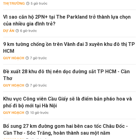
THỊ TRƯỜNG
5 giờ trước
Vì sao căn hộ 2PN+ tại The Parkland trở thành lựa chọn
của nhiều gia đình trẻ?
DỰ ÁN
6 giờ trước
9 km tường chống ồn trên Vành đai 3 xuyên khu đô thị TP
HCM
QUY HOẠCH
7 giờ trước
Đề xuất 28 khu đô thị nén dọc đường sắt TP HCM - Cần
Thơ
QUY HOẠCH
7 giờ trước
Khu vực Công viên Cầu Giấy sẽ là điểm bắn pháo hoa và
phố đi bộ mới tại Hà Nội
QUY HOẠCH
10 giờ trước
Bổ sung 27 km đường gom hai bên cao tốc Châu Đốc -
Cần Thơ - Sóc Trăng, hoàn thành sau một năm