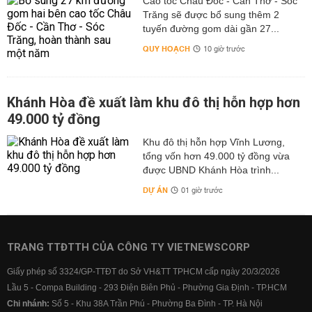
Cao tốc Châu Đốc - Cần Thơ - Sóc
Trăng sẽ được bổ sung thêm 2
tuyến đường gom dài gần 27...
QUY HOẠCH
10 giờ trước
Khánh Hòa đề xuất làm khu đô thị hỗn hợp hơn
49.000 tỷ đồng
Khu đô thị hỗn hợp Vĩnh Lương,
tổng vốn hơn 49.000 tỷ đồng vừa
được UBND Khánh Hòa trình...
DỰ ÁN
01 giờ trước
TRANG TTĐTTH CỦA CÔNG TY VIETNEWSCORP
Giấy phép số 3324/GP-TTĐT do Sở VH&TT TPHCM cấp ngày 20/3/2026
Lầu 5 - Compa Building - 293 Điện Biên Phủ - Phường Gia Định - TP.HCM
Chi nhánh:
Số 5 - Khu 38A Trần Phú - Phường Ba Đình - TP. Hà Nội