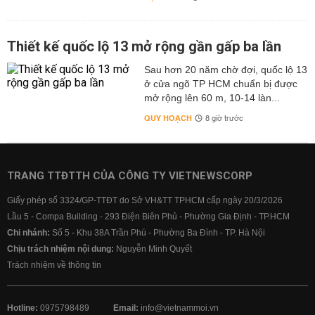
Thiết kế quốc lộ 13 mở rộng gần gấp ba lần
Sau hơn 20 năm chờ đợi, quốc lộ 13
ở cửa ngõ TP HCM chuẩn bị được
mở rộng lên 60 m, 10-14 làn...
QUY HOẠCH
8 giờ trước
TRANG TTĐTTH CỦA CÔNG TY VIETNEWSCORP
Giấy phép số 3324/GP-TTĐT do Sở VH&TT TPHCM cấp ngày 20/3/2026
Lầu 5 - Compa Building - 293 Điện Biên Phủ - Phường Gia Định - TP.HCM
Chi nhánh:
Số 5 - Khu 38A Trần Phú - Phường Ba Đình - TP. Hà Nội
Chịu trách nhiệm nội dung:
Nguyễn Minh Quyết
Trách nhiệm về thông tin
Hotline:
0975798489
Email:
info@vietnammoi.vn