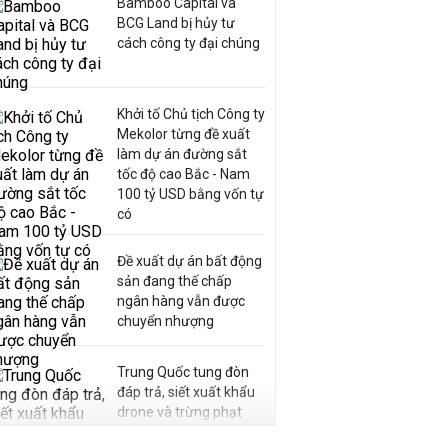
Bamboo Capital và
BCG Land bị hủy tư
cách công ty đại chúng
Khởi tố Chủ tịch Công ty
Mekolor từng đề xuất
làm dự án đường sắt
tốc độ cao Bắc - Nam
100 tỷ USD bằng vốn tự
có
Đề xuất dự án bất động
sản đang thế chấp
ngân hàng vẫn được
chuyển nhượng
Trung Quốc tung đòn
đáp trả, siết xuất khẩu
drone và trừng phạt
doanh nghiệp Mỹ