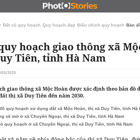
N
CHỦ ĐẦU TƯ
ĐẤU GIÁ - ĐẤU THẦU
KINH DOANH
ở
Đất có quy hoạch
Quy hoạch đẹp
Điều chỉnh quy hoạch
Bản đ
quy hoạch giao thông xã Mộ
Duy Tiên, tỉnh Hà Nam
9/03/2025
ch giao thông xã Mộc Hoàn được xác định theo bản đồ 
đất thị xã Duy Tiên đến năm 2030.
đồ quy hoạch sử dụng đất xã Mộc Hoàn, thị xã Duy Tiên, tỉnh Hà
g sẽ mở ở xã Chuyên Ngoại, thị xã Duy Tiên, tỉnh Hà Nam
có quy hoạch ở xã Chuyên Ngoại, thị xã Duy Tiên, tỉnh Hà Nam
ột xã nằm về phía đông bắc của thị xã Duy Tiên, đư