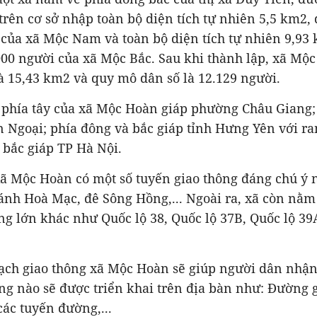
rên cơ sở nhập toàn bộ diện tích tự nhiên 5,5 km2,
 của xã Mộc Nam và toàn bộ diện tích tự nhiên 9,93
000 người của xã Mộc Bắc. Sau khi thành lập, xã Mộ
là 15,43 km2 và quy mô dân số là 12.129 người.
lý, phía tây của xã Mộc Hoàn giáp phường Châu Giang
 Ngoại; phía đông và bắc giáp tỉnh Hưng Yên với ran
 bắc giáp TP Hà Nội.
xã Mộc Hoàn có một số tuyến giao thông đáng chú ý 
ánh Hoà Mạc, đê Sông Hồng,... Ngoài ra, xã còn nằm
ng lớn khác như Quốc lộ 38, Quốc lộ 37B, Quốc lộ 3
ạch giao thông xã Mộc Hoàn sẽ giúp người dân nhận
ng nào sẽ được triển khai trên địa bàn như: Đường g
các tuyến đường,...