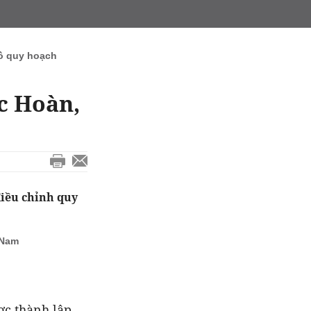
ồ quy hoạch
c Hoàn,
điều chỉnh quy
 Nam
ợc thành lập