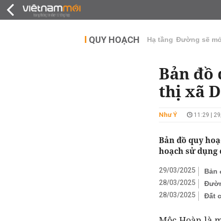
QUY HOẠCH
THỊ TRƯỜNG
DỰ Á
QUY HOẠCH
Hạ tầng
Đường sẽ m
Bản đồ 
thị xã 
Như Ý
11:29 | 2
Bản đồ quy hoạ
hoạch sử dụng 
29/03/2025
Bản 
28/03/2025
Đườn
28/03/2025
Đất 
Mộc Hoàn là m