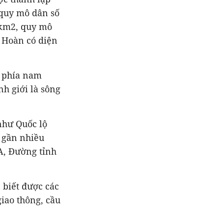
 quy mô dân số
 km2, quy mô
c Hoàn có diện
; phía nam
h giới là sông
như Quốc lộ
 gần nhiều
9A, Đường tỉnh
 biết được các
iao thông, cầu