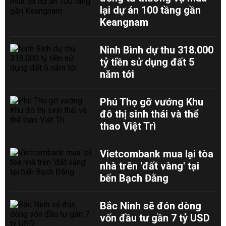
lại dự án 100 tầng gần
Keangnam
Ninh Bình dự thu 318.000
tỷ tiền sử dụng đất 5
năm tới
Phú Thọ gỡ vướng Khu
đô thị sinh thái và thể
thao Việt Trì
Vietcombank mua lại tòa
nhà trên 'đất vàng' tại
bến Bạch Đằng
Bắc Ninh sẽ đón dòng
vốn đầu tư gần 7 tỷ USD