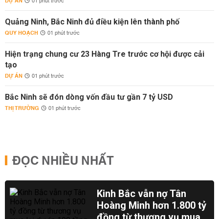
DỰ ÁN
01 phút trước
Quảng Ninh, Bắc Ninh đủ điều kiện lên thành phố
QUY HOẠCH
01 phút trước
Hiện trạng chung cư 23 Hàng Tre trước cơ hội được cải
tạo
DỰ ÁN
01 phút trước
Bắc Ninh sẽ đón dòng vốn đầu tư gần 7 tỷ USD
THỊ TRƯỜNG
01 phút trước
ĐỌC NHIỀU NHẤT
Kinh Bắc vẫn nợ Tân
Hoàng Minh hơn 1.800 tỷ
đồng từ thương vụ mua