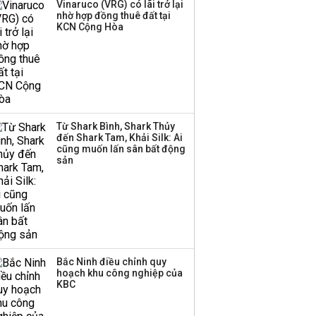
Vinaruco (VRG) có lãi trở lại
nhờ hợp đồng thuê đất tại
Mi Hồng lên tiếng sau
KCN Cộng Hòa
kết luận về tồn tại trong
kinh doanh vàng bạc
PNJ công bố thông tin
bất thường liên quan
Từ Shark Bình, Shark Thủy
đến vấn đề nộp thuế
đến Shark Tam, Khải Silk: Ai
cũng muốn lấn sân bất động
sản
Bắc Ninh điều chỉnh quy
hoạch khu công nghiệp của
KBC