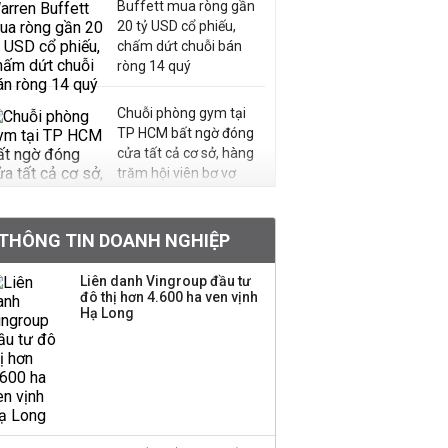
Buffett mua ròng gần
20 tỷ USD cổ phiếu,
chấm dứt chuỗi bán
ròng 14 quý
Chuỗi phòng gym tại
TP HCM bất ngờ đóng
cửa tất cả cơ sở, hàng
trăm hội viên bơ vơ
Chân dung ông chủ kín
THÔNG TIN DOANH NGHIỆP
tiếng đứng sau tiệm
vàng Mi Hồng: Từ phụ
Liên danh Vingroup đầu tư
xe, sửa đồ điện tử cũ
đô thị hơn 4.600 ha ven vịnh
đến gây dựng thương
Hạ Long
hiệu hơn 35 năm tuổi
SSI Research chỉ ra hai
yếu tố quyết định động
lực tăng trưởng nửa
cuối năm