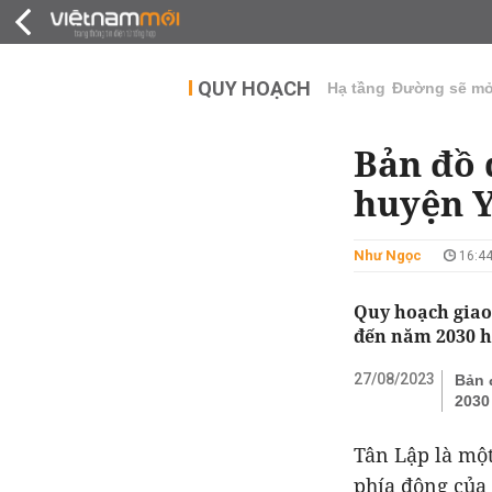
QUY HOẠCH
THỊ TRƯỜNG
DỰ Á
QUY HOẠCH
Hạ tầng
Đường sẽ m
Bản đồ 
huyện Y
Như Ngọc
16:44
Quy hoạch giao
đến năm 2030 h
27/08/2023
Bản 
2030
Tân Lập là một
phía đông của 