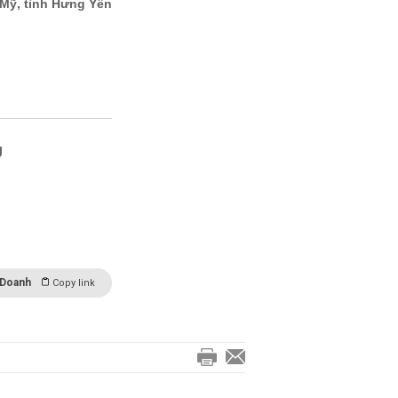
g
 Doanh
Copy link