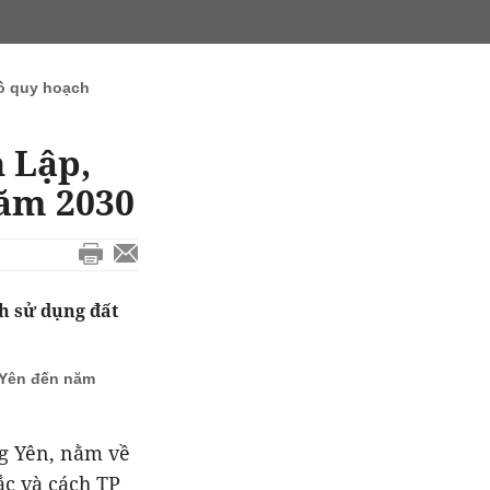
ồ quy hoạch
 Lập,
năm 2030
h sử dụng đất
 Yên đến năm
ng Yên, nằm về
ắc và cách TP