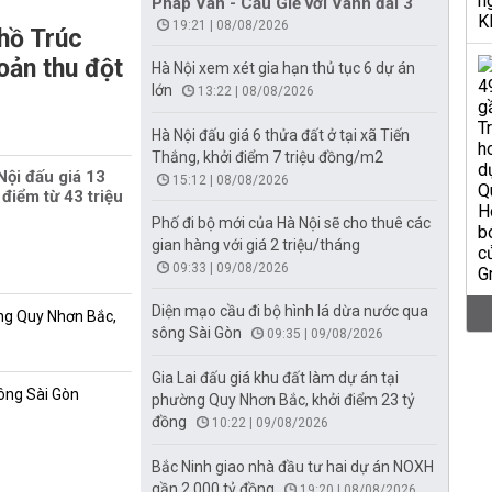
Pháp Vân - Cầu Giẽ với Vành đai 3
19:21 | 08/08/2026
hồ Trúc
oản thu đột
Hà Nội xem xét gia hạn thủ tục 6 dự án
lớn
13:22 | 08/08/2026
Hà Nội đấu giá 6 thửa đất ở tại xã Tiến
Thắng, khởi điểm 7 triệu đồng/m2
Nội đấu giá 13
15:12 | 08/08/2026
 điểm từ 43 triệu
Phố đi bộ mới của Hà Nội sẽ cho thuê các
gian hàng với giá 2 triệu/tháng
09:33 | 09/08/2026
Diện mạo cầu đi bộ hình lá dừa nước qua
ờng Quy Nhơn Bắc,
sông Sài Gòn
09:35 | 09/08/2026
Gia Lai đấu giá khu đất làm dự án tại
sông Sài Gòn
phường Quy Nhơn Bắc, khởi điểm 23 tỷ
đồng
10:22 | 09/08/2026
Bắc Ninh giao nhà đầu tư hai dự án NOXH
gần 2.000 tỷ đồng
19:20 | 08/08/2026