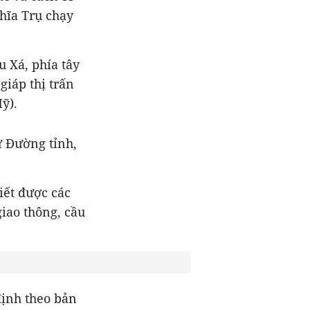
hĩa Trụ chạy
u Xá, phía tây
giáp thị trấn
Mỹ).
ư Đường tỉnh,
iết được các
iao thông, cầu
định theo bản