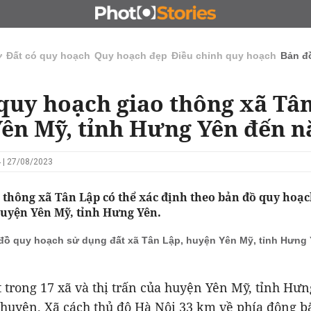
N
CHỦ ĐẦU TƯ
ĐẤU GIÁ - ĐẤU THẦU
KINH DOANH
ở
Đất có quy hoạch
Quy hoạch đẹp
Điều chỉnh quy hoạch
Bản đ
quy hoạch giao thông xã Tân
ên Mỹ, tỉnh Hưng Yên đến 
 | 27/08/2023
 thông xã Tân Lập có thể xác định theo bản đồ quy hoạc
uyện Yên Mỹ, tỉnh Hưng Yên.
đồ quy hoạch sử dụng đất xã Tân Lập, huyện Yên Mỹ, tỉnh Hưng
 trong 17 xã và thị trấn của huyện Yên Mỹ, tỉnh Hư
huyện. Xã cách thủ đô Hà Nội 33 km về phía đông b