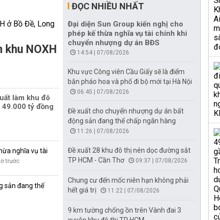
ĐỌC NHIỀU NHẤT
Đại diện Sun Group kiến nghị cho
phép kế thừa nghĩa vụ tài chính khi
chuyển nhượng dự án BĐS
àm khu NOXH
14:54 | 07/08/2026
Khu vực Công viên Cầu Giấy sẽ là điểm
bắn pháo hoa và phố đi bộ mới tại Hà Nội
06:45 | 07/08/2026
uất làm khu đô
 49.000 tỷ đồng
Đề xuất cho chuyển nhượng dự án bất
động sản đang thế chấp ngân hàng
11:26 | 07/08/2026
Đề xuất 28 khu đô thị nén dọc đường sắt
hừa nghĩa vụ tài
TP HCM - Cần Thơ
09:37 | 07/08/2026
iờ trước
Chung cư đến mốc niên hạn không phải
g sản đang thế
hết giá trị
11:22 | 07/08/2026
9 km tường chống ồn trên Vành đai 3