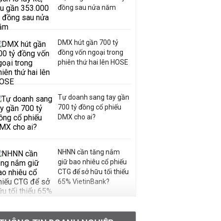
đồng sau nửa năm
DMX hút gần 700 tỷ
đồng vốn ngoại trong
phiên thứ hai lên HOSE
Tự doanh sang tay gần
700 tỷ đồng cổ phiếu
DMX cho ai?
NHNN cần tăng nắm
giữ bao nhiêu cổ phiếu
CTG để sở hữu tối thiểu
65% VietinBank?
VNPT nắm giữ hơn
62.000 tỷ đồng tiền