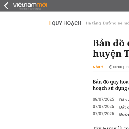
QUY HOẠCH
THỊ TRƯỜNG
DỰ Á
QUY HOẠCH
Hạ tầng
Đường sẽ m
Bản đồ 
huyện T
Như Ý
00:00 | 0
Bản đồ quy hoạ
hoạch sử dụng đ
08/07/2025
Bản 
07/07/2025
Đất 
07/07/2025
Đườn
Tây Hưng là m