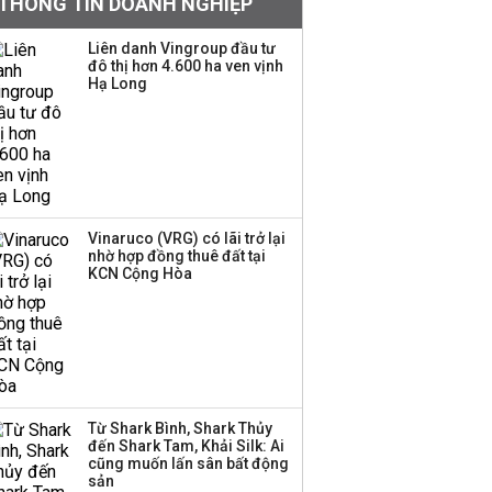
THÔNG TIN DOANH NGHIỆP
mặt, ngang ngửa MWG
Liên danh Vingroup đầu tư
đô thị hơn 4.600 ha ven vịnh
Hạ Long
Chuyên gia Phạm Xuân
Hoè chỉ ra 6 nguyên
nhân khiến dòng vốn
trong nền kinh tế còn
'tắc nghẽn'
Đề xuất miễn 30% thuế
Vinaruco (VRG) có lãi trở lại
thu nhập cho hộ kinh
nhờ hợp đồng thuê đất tại
KCN Cộng Hòa
doanh, doanh nghiệp
có doanh thu dưới 10 tỷ
đồng
BIDV sắp phát hành
gần 500 triệu cổ phiếu,
tăng vốn lên gần
Từ Shark Bình, Shark Thủy
77.800 tỷ
đến Shark Tam, Khải Silk: Ai
cũng muốn lấn sân bất động
sản