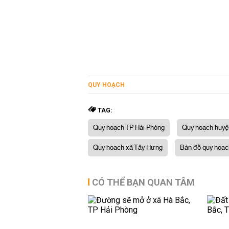
QUY HOẠCH
TAG:
Quy hoạch TP Hải Phòng
Quy hoạch huyệ
Quy hoạch xã Tây Hưng
Bản đồ quy hoạc
CÓ THỂ BẠN QUAN TÂM