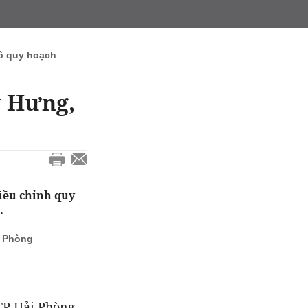
ồ quy hoạch
y Hưng,
iều chỉnh quy
.
i Phòng
TP Hải Phòng,