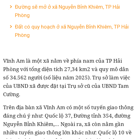
Đường sẽ mở ở xã Nguyễn Bỉnh Khiêm, TP Hải
Phòng
Đất có quy hoạch ở xã Nguyễn Bỉnh Khiêm, TP Hải
Phòng
Vĩnh
Am
là một xã nằm về phía nam của TP Hải
Phòng với tổng diện tích 2
7
,3
4
km2 và quy mô dân
số
3
4.
562
người (số liệu năm 2025). Trụ sở làm việc
của UBND xã được đặt tại Trụ sở cũ của UBND Tam
Cường
.
Trên địa bàn xã Vĩnh Am có một số tuyến giao thông
đáng chú ý như: Quốc lộ 37, Đường tỉnh 354, đường
Nguyễn Bỉnh Khiêm,… Ngoài ra, xã còn nằm gần
nhiều tuyến giao thông lớn khác như: Quốc lộ 10 về