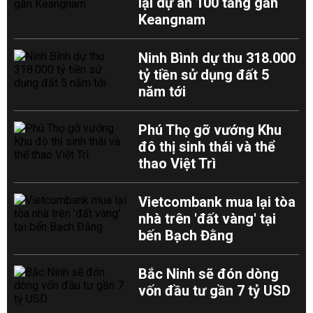
lại dự án 100 tầng gần
Keangnam
Ninh Bình dự thu 318.000
tỷ tiền sử dụng đất 5
năm tới
Phú Thọ gỡ vướng Khu
đô thị sinh thái và thể
thao Việt Trì
Vietcombank mua lại tòa
nhà trên 'đất vàng' tại
bến Bạch Đằng
Bắc Ninh sẽ đón dòng
vốn đầu tư gần 7 tỷ USD