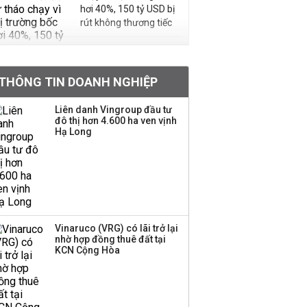
hơi 40%, 150 tỷ USD bị
rút không thương tiếc
Doanh nghiệp duy nhất
sản xuất vàng mã trên
THÔNG TIN DOANH NGHIỆP
sàn báo lãi tăng 64%,
không vay một đồng
Liên danh Vingroup đầu tư
nào từ ngân hàng
đô thị hơn 4.600 ha ven vịnh
Hạ Long
Con gái tỷ phú Phạm
Nhật Vượng lần đầu
tham gia vào hệ sinh
thái Vingroup
Hơn 227.000 tài khoản
Vinaruco (VRG) có lãi trở lại
gia nhập thị trường
nhờ hợp đồng thuê đất tại
chứng khoán trong
KCN Cộng Hòa
tháng 7 biến động
Bamboo Capital và