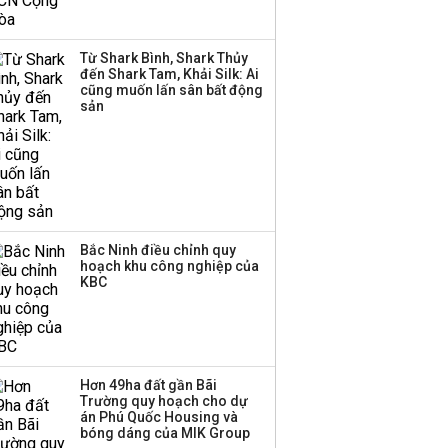
BCG Land bị hủy tư
cách công ty đại chúng
Từ Shark Bình, Shark Thủy
đến Shark Tam, Khải Silk: Ai
cũng muốn lấn sân bất động
Thị trường thường
sản
‘phất lên’ trong tháng 8,
nhóm ngành nào có
tiềm năng dẫn sóng?
Bắc Ninh điều chỉnh quy
hoạch khu công nghiệp của
KBC
Hơn 49ha đất gần Bãi
Trường quy hoạch cho dự
án Phú Quốc Housing và
bóng dáng của MIK Group