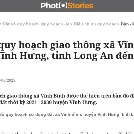
N
CHỦ ĐẦU TƯ
ĐẤU GIÁ - ĐẤU THẦU
KINH DOANH
ở
Đất có quy hoạch
Quy hoạch đẹp
Điều chỉnh quy hoạch
Bản đ
quy hoạch giao thông xã Vĩn
ĩnh Hưng, tỉnh Long An đế
3/06/2025
ch giao thông xã Vĩnh Bình được thể hiện trên bản đồ đ
ất thời kỳ 2021 - 2030 huyện Vĩnh Hưng.
đồ quy hoạch sử dụng đất xã Vĩnh Bình, huyện Vĩnh Hưng, tỉnh 