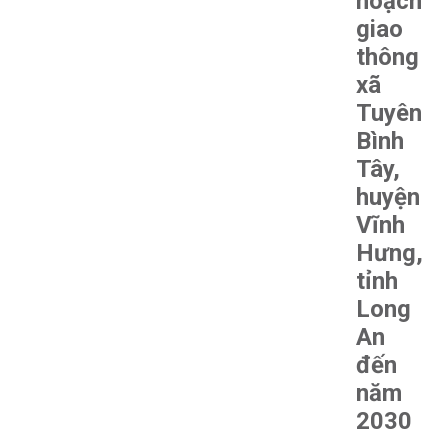
hoạch
giao
thông
xã
Tuyên
Bình
Tây,
huyện
Vĩnh
Hưng,
tỉnh
Long
An
đến
năm
2030