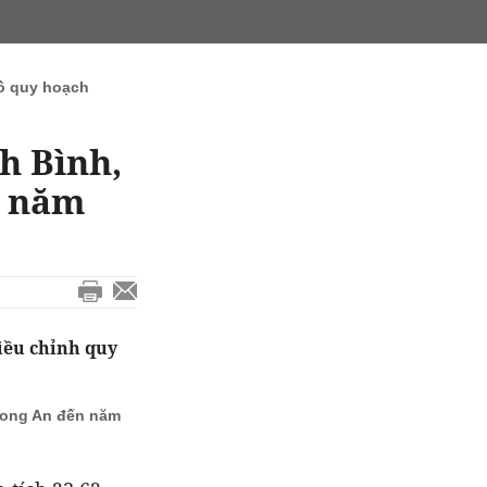
ồ quy hoạch
h Bình,
n năm
iều chỉnh quy
Long An đến năm