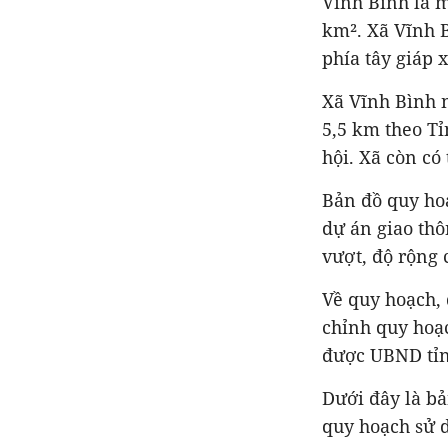
Vĩnh Bình là m
km². Xã Vĩnh B
phía tây giáp 
Xã Vĩnh Bình n
5,5 km theo Tỉn
hội. Xã còn có
Bản đồ quy ho
dự án giao thô
vượt, độ rộng 
Về quy hoạch, 
chỉnh quy hoạ
được UBND tỉn
Dưới đây là bả
quy hoạch sử 