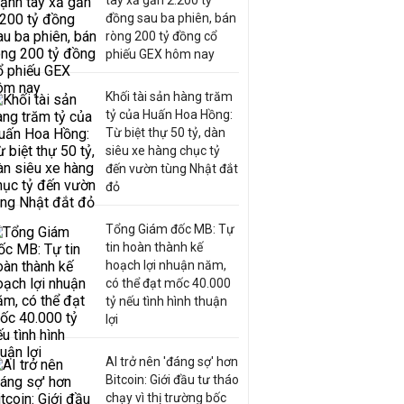
tay xả gần 2.200 tỷ
đồng sau ba phiên, bán
ròng 200 tỷ đồng cổ
phiếu GEX hôm nay
Khối tài sản hàng trăm
tỷ của Huấn Hoa Hồng:
Từ biệt thự 50 tỷ, dàn
siêu xe hàng chục tỷ
đến vườn tùng Nhật đắt
đỏ
Tổng Giám đốc MB: Tự
tin hoàn thành kế
hoạch lợi nhuận năm,
có thể đạt mốc 40.000
tỷ nếu tình hình thuận
lợi
AI trở nên 'đáng sợ' hơn
Bitcoin: Giới đầu tư tháo
chạy vì thị trường bốc