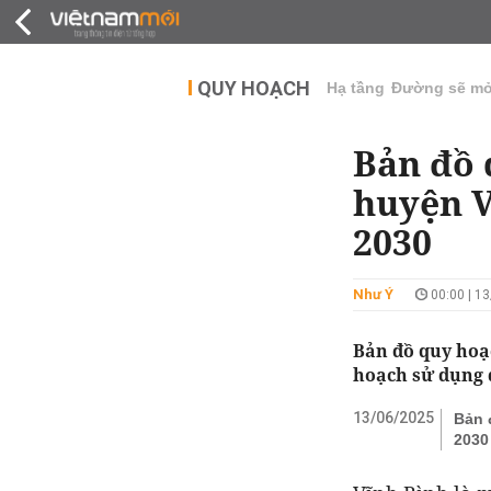
QUY HOẠCH
THỊ TRƯỜNG
DỰ Á
QUY HOẠCH
Hạ tầng
Đường sẽ m
Bản đồ 
huyện V
2030
Như Ý
00:00 | 1
Bản đồ quy hoạ
hoạch sử dụng đ
13/06/2025
Bản 
2030