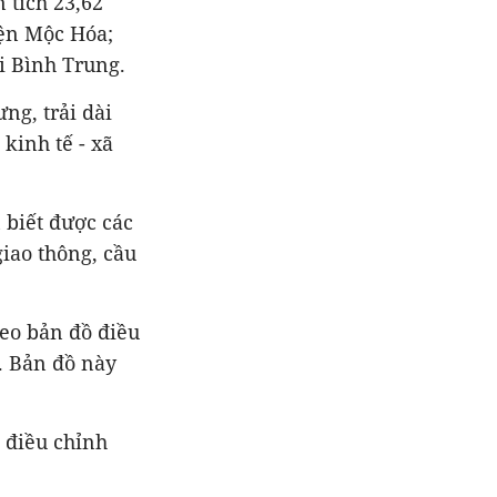
 tích 23,62
yện Mộc Hóa;
i Bình Trung.
ng, trải dài
 kinh tế - xã
 biết được các
iao thông, cầu
heo bản đồ điều
. Bản đồ này
 điều chỉnh