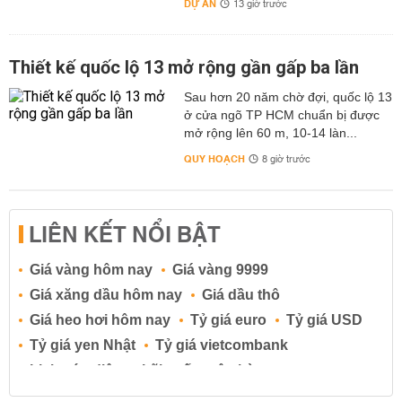
DỰ ÁN
13 giờ trước
Thiết kế quốc lộ 13 mở rộng gần gấp ba lần
Sau hơn 20 năm chờ đợi, quốc lộ 13
ở cửa ngõ TP HCM chuẩn bị được
mở rộng lên 60 m, 10-14 làn...
QUY HOẠCH
8 giờ trước
LIÊN KẾT NỔI BẬT
Giá vàng hôm nay
Giá vàng 9999
Giá xăng dầu hôm nay
Giá dầu thô
Giá heo hơi hôm nay
Tỷ giá euro
Tỷ giá USD
Tỷ giá yen Nhật
Tỷ giá vietcombank
Lịch cúp điện
Lãi suất ngân hàng
Lãi suất tiết kiệm
Lãi suất tiền gửi