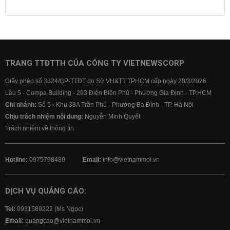
Lịch cúp điện
Lãi suất ngân hàng
Lãi suất tiết kiệm
Lãi suất tiền gửi
Lãi suất ngân hàng Agribank
Lãi suất ngân hàng Sacombank
Lãi suất ngân hàng BIDV
TRANG TTĐTTH CỦA CÔNG TY VIETNEWSCORP
Lãi suất ngân hàng Vietinbank
Giấy phép số 3324/GP-TTĐT do Sở VH&TT TPHCM cấp ngày 20/3/2026
Lãi suất ngân hàng Vietcombank
Lầu 5 - Compa Building - 293 Điện Biên Phủ - Phường Gia Định - TP.HCM
Chi nhánh:
Số 5 - Khu 38A Trần Phú - Phường Ba Đình - TP. Hà Nội
Chịu trách nhiệm nội dung:
Nguyễn Minh Quyết
Trách nhiệm về thông tin
Hotline:
0975798489
Email:
info@vietnammoi.vn
DỊCH VỤ QUẢNG CÁO:
Tel:
0931589222 (Ms Ngọc)
Email:
quangcao@vietnammoi.vn