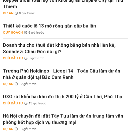
Keppel thoái toàn bộ vốn khỏi dự án Empire City tại Thủ
Thiêm
DỰ ÁN
8 giờ trước
Thiết kế quốc lộ 13 mở rộng gần gấp ba lần
QUY HOẠCH
8 giờ trước
Doanh thu cho thuê đất không bằng bán nhà liền kề,
Sonadezi Châu Đức nói gì?
CHỦ ĐẦU TƯ
8 giờ trước
Trường Phú Holdings - Licogi 14 - Toàn Cầu làm dự án
nhà ở quân đội tại Bắc Cam Ranh
DỰ ÁN
12 giờ trước
DXG rút khỏi hai khu đô thị 6.200 tỷ ở Cần Thơ, Phú Thọ
CHỦ ĐẦU TƯ
13 giờ trước
Hà Nội chuyển đổi đất Tây Tựu làm dự án trung tâm văn
phòng kết hợp dịch vụ thương mại
DỰ ÁN
13 giờ trước