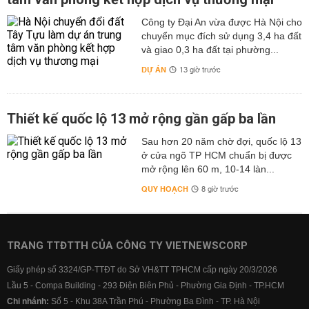
Công ty Đại An vừa được Hà Nội cho
chuyển mục đích sử dụng 3,4 ha đất
và giao 0,3 ha đất tại phường...
DỰ ÁN
13 giờ trước
Thiết kế quốc lộ 13 mở rộng gần gấp ba lần
Sau hơn 20 năm chờ đợi, quốc lộ 13
ở cửa ngõ TP HCM chuẩn bị được
mở rộng lên 60 m, 10-14 làn...
QUY HOẠCH
8 giờ trước
TRANG TTĐTTH CỦA CÔNG TY VIETNEWSCORP
Giấy phép số 3324/GP-TTĐT do Sở VH&TT TPHCM cấp ngày 20/3/2026
Lầu 5 - Compa Building - 293 Điện Biên Phủ - Phường Gia Định - TP.HCM
Chi nhánh:
Số 5 - Khu 38A Trần Phú - Phường Ba Đình - TP. Hà Nội