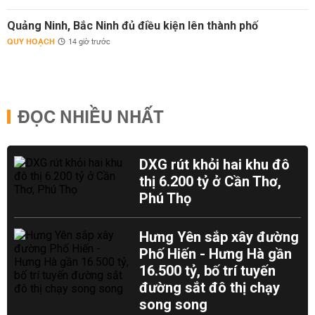
Quảng Ninh, Bắc Ninh đủ điều kiện lên thành phố
QUY HOẠCH
14 giờ trước
ĐỌC NHIỀU NHẤT
DXG rút khỏi hai khu đô
thị 6.200 tỷ ở Cần Thơ,
Phú Thọ
Hưng Yên sắp xây đường
Phố Hiến - Hưng Hà gần
16.500 tỷ, bố trí tuyến
đường sắt đô thị chạy
song song