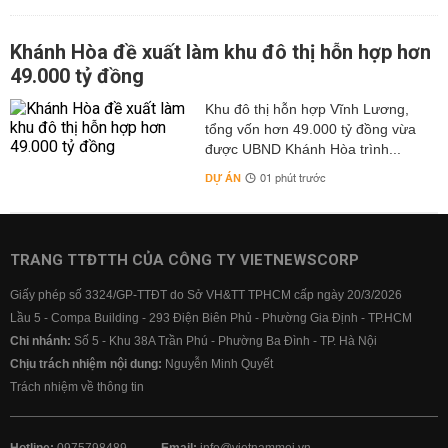
Khánh Hòa đề xuất làm khu đô thị hỗn hợp hơn
49.000 tỷ đồng
Khu đô thị hỗn hợp Vĩnh Lương,
tổng vốn hơn 49.000 tỷ đồng vừa
được UBND Khánh Hòa trình...
DỰ ÁN
01 phút trước
TRANG TTĐTTH CỦA CÔNG TY VIETNEWSCORP
Giấy phép số 3324/GP-TTĐT do Sở VH&TT TPHCM cấp ngày 20/3/2026
Lầu 5 - Compa Building - 293 Điện Biên Phủ - Phường Gia Định - TP.HCM
Chi nhánh:
Số 5 - Khu 38A Trần Phú - Phường Ba Đình - TP. Hà Nội
Chịu trách nhiệm nội dung:
Nguyễn Minh Quyết
Trách nhiệm về thông tin