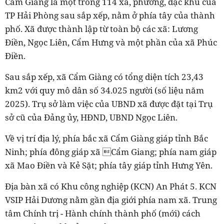
Cẩm Giàng là một trong 114 xã, phường, đặc khu của
TP Hải Phòng sau sắp xếp, nằm ở phía tây của thành
phố. Xã được thành lập từ toàn bộ các xã: Lương
Điền, Ngọc Liên, Cẩm Hưng và một phần của xã Phúc
Điền.
Sau sắp xếp, xã Cẩm Giàng có tổng diện tích 23,43
km2 với quy mô dân số 34.025 người (số liệu năm
2025). Trụ sở làm việc của UBND xã được đặt tại Trụ
sở cũ của Đảng ủy, HĐND, UBND Ngọc Liên.
Về vị trí địa lý, phía bắc xã Cẩm Giàng giáp tỉnh Bắc
Ninh; phía đông giáp xã Cẩm Giang; phía nam giáp
xã Mao Điền và Kẻ Sặt; phía tây giáp tỉnh Hưng Yên.
Địa bàn xã có Khu công nghiệp (KCN) An Phát 5. KCN
VSIP Hải Dương nằm gần địa giới phía nam xã. Trung
tâm Chính trị - Hành chính thành phố (mới) cách