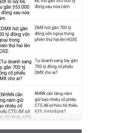
kế, thu gần 353.000 tỷ
đồng sau nửa năm
DMX hút gần 700 tỷ
đồng vốn ngoại trong
phiên thứ hai lên HOSE
Tự doanh sang tay gần
700 tỷ đồng cổ phiếu
DMX cho ai?
NHNN cần tăng nắm
giữ bao nhiêu cổ phiếu
CTG để sở hữu tối thiểu
65% VietinBank?
VNPT nắm giữ hơn
62.000 tỷ đồng tiền