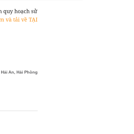
h quy hoạch sử
m và tải về TẠI