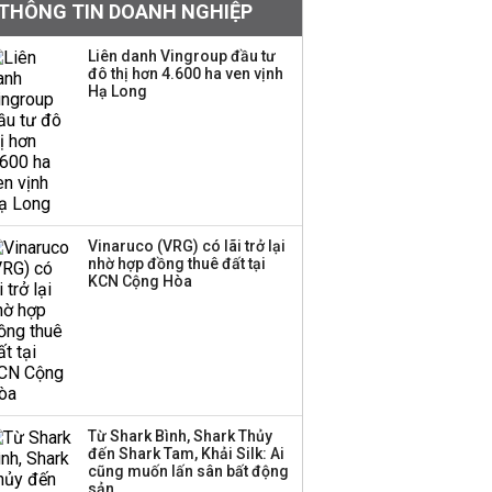
THÔNG TIN DOANH NGHIỆP
mặt, ngang ngửa MWG
Liên danh Vingroup đầu tư
đô thị hơn 4.600 ha ven vịnh
Hạ Long
Chuyên gia Phạm Xuân
Hoè chỉ ra 6 nguyên
nhân khiến dòng vốn
trong nền kinh tế còn
'tắc nghẽn'
Đề xuất miễn 30% thuế
Vinaruco (VRG) có lãi trở lại
thu nhập cho hộ kinh
nhờ hợp đồng thuê đất tại
KCN Cộng Hòa
doanh, doanh nghiệp
có doanh thu dưới 10 tỷ
đồng
BIDV sắp phát hành
gần 500 triệu cổ phiếu,
tăng vốn lên gần
Từ Shark Bình, Shark Thủy
77.800 tỷ
đến Shark Tam, Khải Silk: Ai
cũng muốn lấn sân bất động
sản