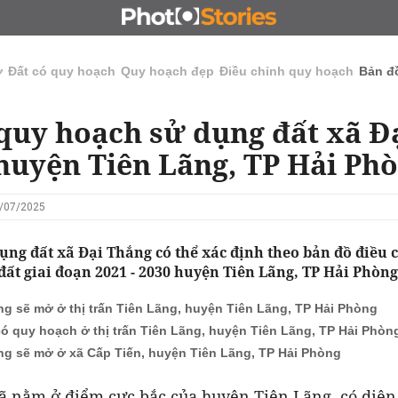
N
CHỦ ĐẦU TƯ
ĐẤU GIÁ - ĐẤU THẦU
KINH DOANH
ở
Đất có quy hoạch
Quy hoạch đẹp
Điều chỉnh quy hoạch
Bản đ
quy hoạch sử dụng đất xã Đ
huyện Tiên Lãng, TP Hải Ph
5/07/2025
ụng đất xã Đại Thắng có thể xác định theo bản đồ điều 
ất giai đoạn 2021 - 2030 huyện Tiên Lãng, TP Hải Phòng
g sẽ mở ở thị trấn Tiên Lãng, huyện Tiên Lãng, TP Hải Phòng
có quy hoạch ở thị trấn Tiên Lãng, huyện Tiên Lãng, TP Hải Phòn
g sẽ mở ở xã Cấp Tiến, huyện Tiên Lãng, TP Hải Phòng
ã nằm ở điểm cực bắc của huyện Tiên Lãng, có diện