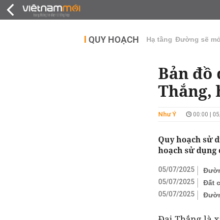
QUY HOẠCH
THỊ TRƯỜNG
DỰ Á
QUY HOẠCH
Hạ tầng
Đường sẽ m
Bản đồ 
Thắng, 
Như Ý
00:00 | 0
Quy hoạch sử d
hoạch sử dụng đ
05/07/2025
Đườn
05/07/2025
Đất 
05/07/2025
Đườn
Đại Thắng là x