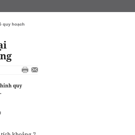
ồ quy hoạch
ại
òng
chỉnh quy
.
g
 tích khoảng 7