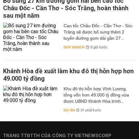
Bổ sung 27 km đường gom hai bên cao tốc
Châu Đốc - Cần Thơ - Sóc Trăng, hoàn thành
sau một năm
Cao tốc Châu Đốc - Cần Thơ - Sóc
Trăng sẽ được bổ sung thêm 2
tuyến đường gom dài gần 27...
QUY HOẠCH
6 giờ trước
Khánh Hòa đề xuất làm khu đô thị hỗn hợp hơn
49.000 tỷ đồng
Khu đô thị hỗn hợp Vĩnh Lương,
tổng vốn hơn 49.000 tỷ đồng vừa
được UBND Khánh Hòa trình...
DỰ ÁN
01 phút trước
TRANG TTĐTTH CỦA CÔNG TY VIETNEWSCORP