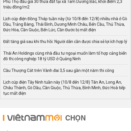
Phú Thọ đấu giá 30 thửa đất tại xã Tam Dương Bắc, khởi điểm 2,3
triệu đồng/m2
Lịch cúp điện Đồng Tháp tuần này (từ 10/8 đến 12/8) nhiều nhà ở Gò
Dầu, Trảng Bàng, Thái Bình, Dương Minh Châu, Bến Cầu, Thủ Thừa,
Đức Hòa, Cần Giuộc, Bến Lức, Cần Đước bị mất điện
Đất tăng giá sau khi thu hồi: Người dân cần được chia sẻ lợi ích hợp lý
Thái An Holdings cùng nhà đầu tư ngoại muốn làm tổ hợp cảng biển
đô thị công nghiệp 18 tỷ USD ở Quảng Ninh
Cầu Thượng Cát trên Vành đai 3,5 sau gần một năm thi công
Lịch cúp điện Tây Ninh tuần này (10/8 đến 12/8) Tân An, Long An,
Châu Thành, Gò Dầu, Cần Giuộc, Thủ Thừa, Bình Minh, Đức Hoà tiếp
tục mất điện
CHỌN