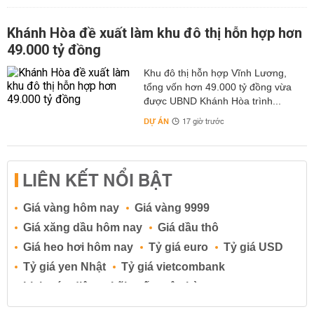
Khánh Hòa đề xuất làm khu đô thị hỗn hợp hơn
49.000 tỷ đồng
Khu đô thị hỗn hợp Vĩnh Lương,
tổng vốn hơn 49.000 tỷ đồng vừa
được UBND Khánh Hòa trình...
DỰ ÁN
17 giờ trước
LIÊN KẾT NỔI BẬT
Giá vàng hôm nay
Giá vàng 9999
Giá xăng dầu hôm nay
Giá dầu thô
Giá heo hơi hôm nay
Tỷ giá euro
Tỷ giá USD
Tỷ giá yen Nhật
Tỷ giá vietcombank
Lịch cúp điện
Lãi suất ngân hàng
Lãi suất tiết kiệm
Lãi suất tiền gửi