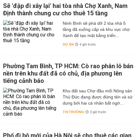
Sẽ 'đập đi xây lại' hai tòa nhà Chợ Xanh, Nam
Định thành chung cư cho thuê 15 tầng
Ninh Bình sẽ phá dỡ 2 tòa nhà 5
tầng đã xuống cấp và khu vực chợ
Xanh để tạo mặt bằng triển...
DỰ ÁN
4 giờ trước
Phường Tam Bình, TP HCM: Cò rao phân lô bán
nền trên khu đất đã có chủ, địa phương lên
tiếng cảnh báo
Khu đất sau Chợ đầu mối Nông sản
Thủ Đức đang được đứng tên và sử
dụng bởi hai cá nhân bất ngờ...
THỊ TRƯỜNG
3 giờ trước
Phố đi bộ mới của Hà Nội sẽ cho thuê các gian