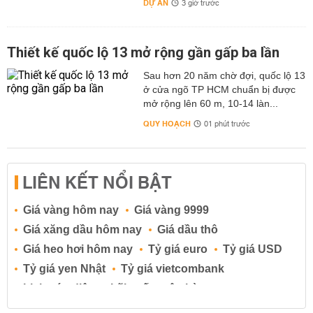
DỰ ÁN
3 giờ trước
Thiết kế quốc lộ 13 mở rộng gần gấp ba lần
Sau hơn 20 năm chờ đợi, quốc lộ 13
ở cửa ngõ TP HCM chuẩn bị được
mở rộng lên 60 m, 10-14 làn...
QUY HOẠCH
01 phút trước
LIÊN KẾT NỔI BẬT
Giá vàng hôm nay
Giá vàng 9999
Giá xăng dầu hôm nay
Giá dầu thô
Giá heo hơi hôm nay
Tỷ giá euro
Tỷ giá USD
Tỷ giá yen Nhật
Tỷ giá vietcombank
Lịch cúp điện
Lãi suất ngân hàng
Lãi suất tiết kiệm
Lãi suất tiền gửi