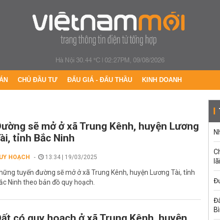
Hà Nội 30.44 °C
|
02:27PM, 09/08/2026
ÁN
CHỦ ĐẦU TƯ
ĐẤU GIÁ - ĐẤU THẦU
KINH DOANH
ường sẽ mở ở xã Trung Kênh, huyện Lương
Nh
ài, tỉnh Bắc Ninh
C
UY HOẠCH
13:34 | 19/03/2025
lã
hững tuyến đường sẽ mở ở xã Trung Kênh, huyện Lương Tài, tỉnh
Đư
ắc Ninh theo bản đồ quy hoạch.
Đấ
B
ất có quy hoạch ở xã Trung Kênh, huyện