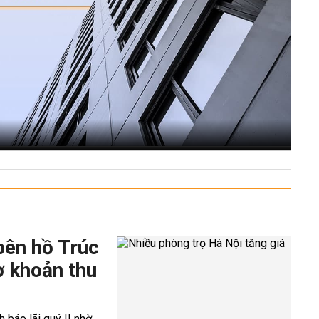
bên hồ Trúc
ờ khoản thu