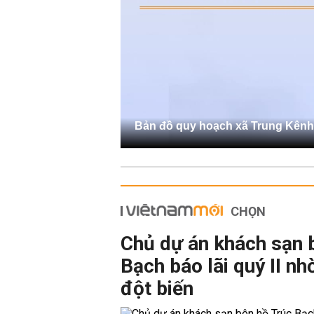
Bản đồ quy hoạch xã Trung Kênh
CHỌN
Chủ dự án khách sạn 
Bạch báo lãi quý II nh
đột biến