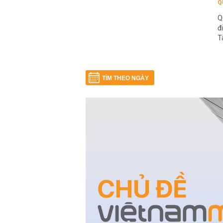
Q
Q
đ
T
TÌM THEO NGÀY