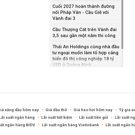
Cuối 2027 hoàn thành đường
nối Pháp Vân - Cầu Giẽ với
Vành đai 3
Cầu Thượng Cát trên Vành đai
3,5 sau gần một năm thi công
Thái An Holdings cùng nhà đầu
tư ngoại muốn làm tổ hợp cảng
biển đô thị công nghiệp 18 tỷ
USD ở Quảng Ninh
Bắc Ninh giao nhà đầu tư hai
dự án NOXH gần 2.000 tỷ đồng
iá xăng dầu hôm nay
Giá dầu thô
Giá heo hơi hôm nay
Tỷ giá e
Lãi suất ngân hàng
Lãi suất tiết kiệm
Lãi suất tiền gửi
Lãi suất n
uất ngân hàng BIDV
Lãi suất ngân hàng Vietinbank
Lãi suất ngân 