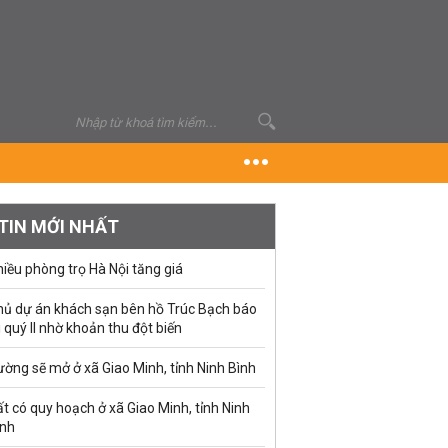
TIN MỚI NHẤT
iều phòng trọ Hà Nội tăng giá
hủ dự án khách sạn bên hồ Trúc Bạch báo
i quý II nhờ khoản thu đột biến
ờng sẽ mở ở xã Giao Minh, tỉnh Ninh Bình
t có quy hoạch ở xã Giao Minh, tỉnh Ninh
ình