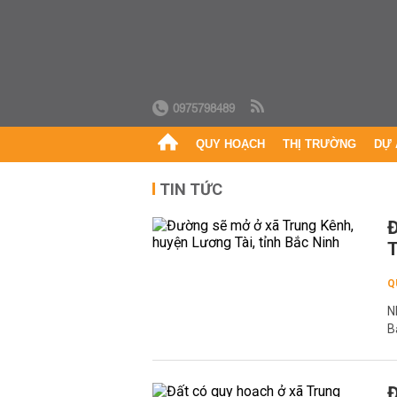
0975798489
QUY HOẠCH
THỊ TRƯỜNG
DỰ 
TIN TỨC
Đ
T
Q
N
B
Đ