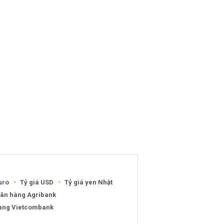
uro
Tỷ giá USD
Tỷ giá yen Nhật
gân hàng Agribank
hàng Vietcombank