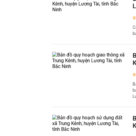
L
Q
C
b
B
K
Q
B
b
L
B
K