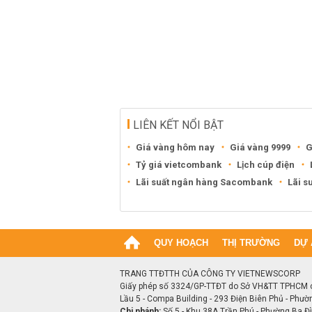
LIÊN KẾT NỔI BẬT
Giá vàng hôm nay
Giá vàng 9999
G
Tỷ giá vietcombank
Lịch cúp điện
Lãi suất ngân hàng Sacombank
Lãi s
QUY HOẠCH
THỊ TRƯỜNG
DỰ 
TRANG TTĐTTH CỦA CÔNG TY VIETNEWSCORP
Giấy phép số 3324/GP-TTĐT do Sở VH&TT TPHCM 
Lầu 5 - Compa Building - 293 Điện Biên Phủ - Phườ
Chi nhánh:
Số 5 - Khu 38A Trần Phú - Phường Ba Đìn