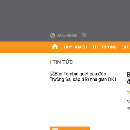
0975798489
QUY HOẠCH
THỊ TRƯỜNG
DỰ 
TIN TỨC
B
đ
T
M
n