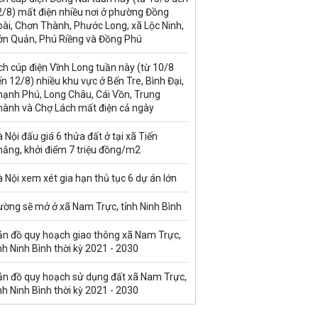
2/8) mất điện nhiều nơi ở phường Đồng
ài, Chơn Thành, Phước Long, xã Lộc Ninh,
ớn Quản, Phú Riềng và Đồng Phú
ch cúp điện Vĩnh Long tuần này (từ 10/8
n 12/8) nhiều khu vực ở Bến Tre, Bình Đại,
hạnh Phú, Long Châu, Cái Vồn, Trung
hành và Chợ Lách mất điện cả ngày
 Nội đấu giá 6 thửa đất ở tại xã Tiến
hắng, khởi điểm 7 triệu đồng/m2
 Nội xem xét gia hạn thủ tục 6 dự án lớn
ường sẽ mở ở xã Nam Trực, tỉnh Ninh Bình
ản đồ quy hoạch giao thông xã Nam Trực,
nh Ninh Bình thời kỳ 2021 - 2030
ản đồ quy hoạch sử dụng đất xã Nam Trực,
nh Ninh Bình thời kỳ 2021 - 2030