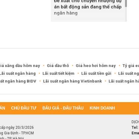
Đề xuất cho chuyển nhượng dự
án bất động sản đang thế chấp
ngân hàng
Khánh Hòa đề xuất làm khu đô
thị hỗn hợp hơn 49.000 tỷ đồng
iá xăng dầu hôm nay
Giá dầu thô
Giá heo hơi hôm nay
Tỷ giá e
Lãi suất ngân hàng
Lãi suất tiết kiệm
Lãi suất tiền gửi
Lãi suất n
uất ngân hàng BIDV
Lãi suất ngân hàng Vietinbank
Lãi suất ngân 
ÁN
CHỦ ĐẦU TƯ
ĐẤU GIÁ - ĐẤU THẦU
KINH DOANH
DỊC
cấp ngày 20/3/2026
Tel:
ng Gia Định - TP.HCM
Emai
h - TP. Hà Nội