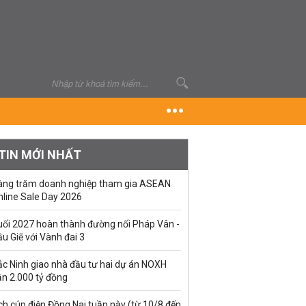
TIN MỚI NHẤT
àng trăm doanh nghiệp tham gia ASEAN
nline Sale Day 2026
uối 2027 hoàn thành đường nối Pháp Vân -
u Giẽ với Vành đai 3
ắc Ninh giao nhà đầu tư hai dự án NOXH
ần 2.000 tỷ đồng
ch cúp điện Đồng Nai tuần này (từ 10/8 đến