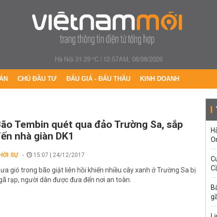
Hà Nội 31.29 °C
|
12:57AM, 08/08/2026
ÁN
CHỦ ĐẦU TƯ
ĐẤU GIÁ - ĐẤU THẦU
KINH DOANH
ão Tembin quét qua đảo Trường Sa, sắp
H
ến nhà giàn DK1
O
HỜI SỰ
15:07 | 24/12/2017
C
Cầ
ưa gió trong bão giật liên hồi khiến nhiều cây xanh ở Trường Sa bị
gã rạp, người dân được đưa đến nơi an toàn.
B
g
Lị