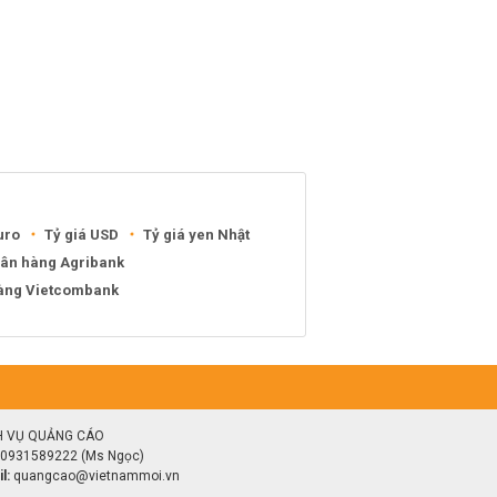
uro
Tỷ giá USD
Tỷ giá yen Nhật
gân hàng Agribank
hàng Vietcombank
H VỤ QUẢNG CÁO
0931589222 (Ms Ngọc)
l:
quangcao@vietnammoi.vn