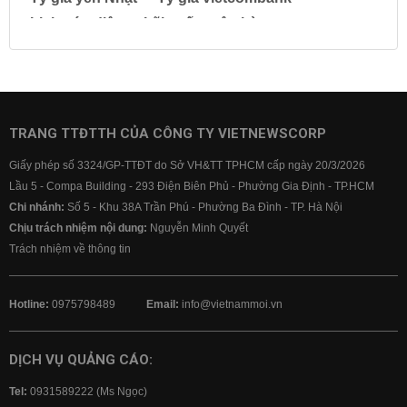
Lịch cúp điện
Lãi suất ngân hàng
Lãi suất tiết kiệm
Lãi suất tiền gửi
Lãi suất ngân hàng Agribank
Lãi suất ngân hàng Sacombank
Lãi suất ngân hàng BIDV
TRANG TTĐTTH CỦA CÔNG TY VIETNEWSCORP
Lãi suất ngân hàng Vietinbank
Giấy phép số 3324/GP-TTĐT do Sở VH&TT TPHCM cấp ngày 20/3/2026
Lãi suất ngân hàng Vietcombank
Lầu 5 - Compa Building - 293 Điện Biên Phủ - Phường Gia Định - TP.HCM
Chi nhánh:
Số 5 - Khu 38A Trần Phú - Phường Ba Đình - TP. Hà Nội
Chịu trách nhiệm nội dung:
Nguyễn Minh Quyết
Trách nhiệm về thông tin
Hotline:
0975798489
Email:
info@vietnammoi.vn
DỊCH VỤ QUẢNG CÁO:
Tel:
0931589222 (Ms Ngọc)