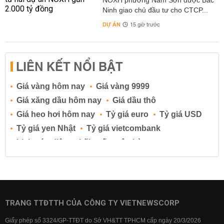
NOXH phường Nam Sơn được Bắc
Ninh giao chủ đầu tư cho CTCP...
DỰ ÁN
15 giờ trước
LIÊN KẾT NỔI BẬT
Giá vàng hôm nay
Giá vàng 9999
Giá xăng dầu hôm nay
Giá dầu thô
Giá heo hơi hôm nay
Tỷ giá euro
Tỷ giá USD
Tỷ giá yen Nhật
Tỷ giá vietcombank
Lịch cúp điện
Lãi suất ngân hàng
Lãi suất tiết kiệm
Lãi suất tiền gửi
Lãi suất ngân hàng Agribank
Lãi suất ngân hàng Sacombank
Lãi suất ngân hàng BIDV
TRANG TTĐTTH CỦA CÔNG TY VIETNEWSCORP
Lãi suất ngân hàng Vietinbank
Giấy phép số 3324/GP-TTĐT do Sở VH&TT TPHCM cấp ngày 20/3/2026