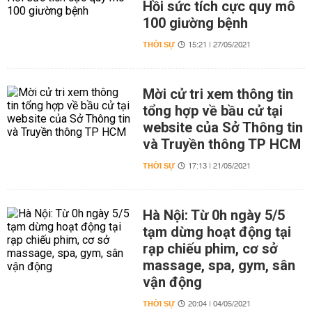
Hồi sức tích cực quy mô
100 giường bệnh
THỜI SỰ
15:21 | 27/05/2021
Mời cử tri xem thông tin
tổng hợp về bầu cử tại
website của Sở Thông tin
và Truyền thông TP HCM
THỜI SỰ
17:13 | 21/05/2021
Hà Nội: Từ 0h ngày 5/5
tạm dừng hoạt động tại
rạp chiếu phim, cơ sở
massage, spa, gym, sân
vận động
THỜI SỰ
20:04 | 04/05/2021