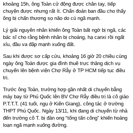
khoảng 15h, ông Toàn cử động được chân tay, tiếp
chuyện được nhưng rất ít. Chẩn đoán ban đầu cho thấy
ông bị chấn thương sọ não do cú ngã mạnh.
Lý giải nguyên nhân khiến ông Toàn bất ngờ bị ngã, các
bác sĩ cho rằng bệnh nhân bị choáng, hạ canxi rồi ngất
xỉu, đầu va đập mạnh xuống đất.
Sau khi được sơ cấp cứu, khoảng 16 giờ 20 chiều cùng
ngày ông Toàn được gia đình thuê trực thăng dịch vụ
chuyển lên bệnh viện Chợ Rẫy ở TP HCM tiếp tục điều
trị.
Trước ông Toàn, trường hợp gần nhất di chuyển bằng
máy bay từ Phú Quốc lên BV Chợ Rẫy điều trị là cô giáo
P.T.T.T. (41 tuổi, ngụ ở Kiên Giang), công tác ở trường
THPT Phú Quốc. Ngày 13/11, khi đang di chuyển từ nhà
đến trường cô T. bị đàn ong “tổng tấn công” khiến hoảng
loạn ngã mạnh xuống đường.