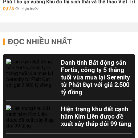
Phú Thọ gỡ vướng Khu đô thị sinh thái và thể thao Việt Trì
DỰ ÁN
14 giờ trước
ĐỌC NHIỀU NHẤT
Danh tính Bất động sản
Fortis, công ty 5 tháng
tuổi vừa mua lại Serenity
từ Phát Đạt với giá 2.500
tỷ đồng
Hiện trạng khu đất cạnh
hầm Kim Liên được đề
xuất xây tháp đôi 99 tầng