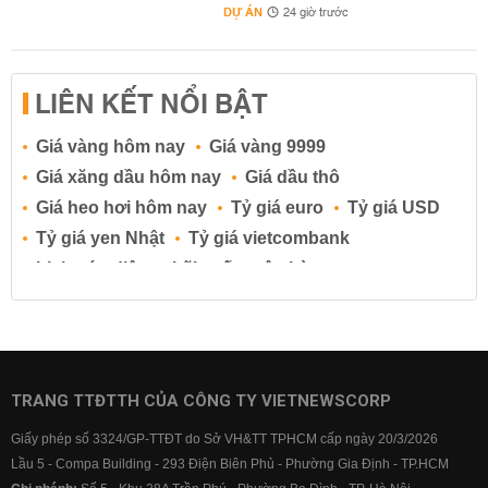
DỰ ÁN
24 giờ trước
LIÊN KẾT NỔI BẬT
Giá vàng hôm nay
Giá vàng 9999
Giá xăng dầu hôm nay
Giá dầu thô
Giá heo hơi hôm nay
Tỷ giá euro
Tỷ giá USD
Tỷ giá yen Nhật
Tỷ giá vietcombank
Lịch cúp điện
Lãi suất ngân hàng
Lãi suất tiết kiệm
Lãi suất tiền gửi
Lãi suất ngân hàng Agribank
Lãi suất ngân hàng Sacombank
Lãi suất ngân hàng BIDV
TRANG TTĐTTH CỦA CÔNG TY VIETNEWSCORP
Lãi suất ngân hàng Vietinbank
Giấy phép số 3324/GP-TTĐT do Sở VH&TT TPHCM cấp ngày 20/3/2026
Lãi suất ngân hàng Vietcombank
Lầu 5 - Compa Building - 293 Điện Biên Phủ - Phường Gia Định - TP.HCM