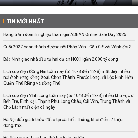
TIN MỚI NHẤT
Hàng trăm doanh nghiệp tham gia ASEAN Online Sale Day 2026
Cuối 2027 hoàn thành đường nối Pháp Vân - Cầu Giẽ với Vành đai 3
Bắc Ninh giao nhà đầu tư hai dự án NOXH gần 2.000 tỷ đồng
Lịch cúp điện Đồng Nai tuần này (từ 10/8 đến 12/8) mất điện nhiều
nơi ở phường Đồng Xoài, Chơn Thành, Phước Long, xã Lộc Ninh, Hớn
Quản, Phú Riềng và Đồng Phú
Lịch cúp điện Vĩnh Long tuần này (từ 10/8 đến 12/8) nhiều khu vực ở
Bến Tre, Bình Đại, Thạnh Phú, Long Châu, Cái Vồn, Trung Thành và
Chợ Lách mất điện cả ngày
Hà Nội đấu giá 6 thửa đất ở tại xã Tiến Thắng, khởi điểm 7 triệu
đồng/m2
Hà Nội xem xét gia hạn thủ tục 6 dự án lớn