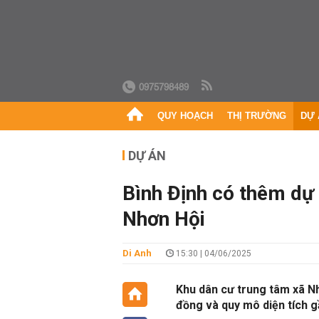
0975798489
QUY HOẠCH
THỊ TRƯỜNG
DỰ 
DỰ ÁN
Bình Định có thêm dự 
Nhơn Hội
Di Anh
15:30 | 04/06/2025
Khu dân cư trung tâm xã Nh
đồng và quy mô diện tích g