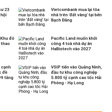
cư 23
Vietcombank mua lại tòa
 hội
nhà trên 'đất vàng' tại bến
Bạch Đằng
 Khu đô
Pacific Land muốn khởi
ể thao
công 4 toà nhà dự án
HaBiotech vào 2027
t cạnh
VSIP tiến vào Quảng Ninh,
c đề
đầu tư khu công nghiệp
99 tầng
5.800 tỷ cạnh cao tốc Hải
Phòng - Hạ Long