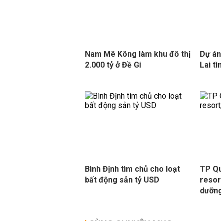
Nam Mê Kông làm khu đô thị
Dự án
2.000 tỷ ở Đề Gi
Lai t
Bình Định tìm chủ cho loạt
TP Qu
bất động sản tỷ USD
resor
dưỡn