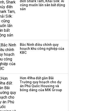
đến Shark Tam, Khải Silk: Ai
hơn 3.600 tỷ, lãi suất
cũng muốn lấn sân bất động
trả lên tới 10%/năm
sản
Bắc Ninh điều chỉnh quy
hoạch khu công nghiệp của
KBC
Hơn 49ha đất gần Bãi
Trường quy hoạch cho dự
án Phú Quốc Housing và
bóng dáng của MIK Group