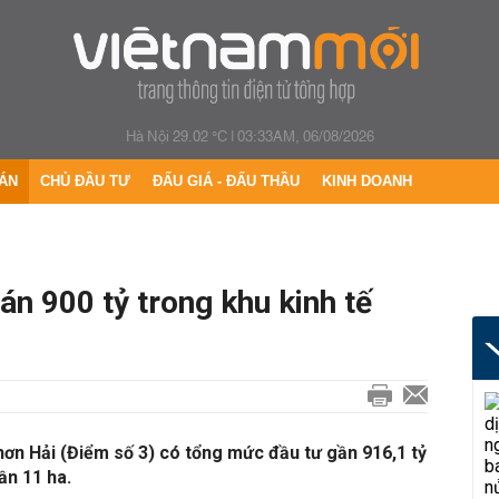
Hà Nội 29.02 °C
|
03:33AM, 06/08/2026
ÁN
CHỦ ĐẦU TƯ
ĐẤU GIÁ - ĐẤU THẦU
KINH DOANH
án 900 tỷ trong khu kinh tế
ơn Hải (Điểm số 3) có tổng mức đầu tư gần 916,1 tỷ
ần 11 ha.