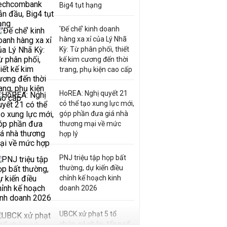
Big4 tụt hạng
'Đế chế’ kinh doanh
hàng xa xỉ của Lý Nhã
Kỳ: Từ phân phối, thiết
kế kim cương đến thời
trang, phụ kiện cao cấp
HoREA: Nghị quyết 21
có thể tạo xung lực mới,
góp phần đưa giá nhà
thương mại về mức
hợp lý
PNJ triệu tập họp bất
thường, dự kiến điều
chỉnh kế hoạch kinh
doanh 2026
UBCK xử phạt 5 tổ
chức, cá nhân, tổng số