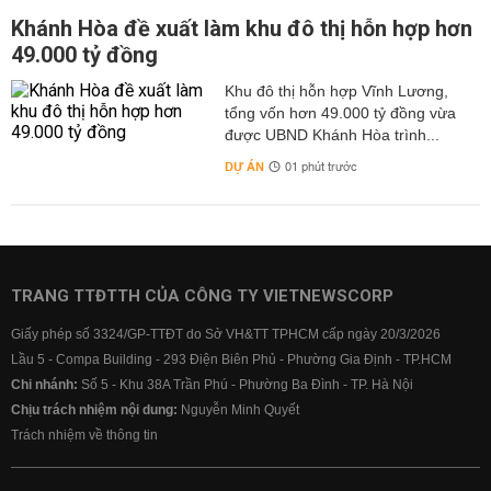
Khánh Hòa đề xuất làm khu đô thị hỗn hợp hơn
49.000 tỷ đồng
Khu đô thị hỗn hợp Vĩnh Lương,
tổng vốn hơn 49.000 tỷ đồng vừa
được UBND Khánh Hòa trình...
DỰ ÁN
01 phút trước
TRANG TTĐTTH CỦA CÔNG TY VIETNEWSCORP
Giấy phép số 3324/GP-TTĐT do Sở VH&TT TPHCM cấp ngày 20/3/2026
Lầu 5 - Compa Building - 293 Điện Biên Phủ - Phường Gia Định - TP.HCM
Chi nhánh:
Số 5 - Khu 38A Trần Phú - Phường Ba Đình - TP. Hà Nội
Chịu trách nhiệm nội dung:
Nguyễn Minh Quyết
Trách nhiệm về thông tin