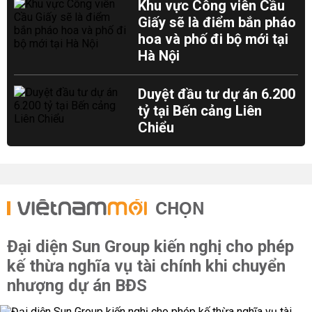
Khu vực Công viên Cầu
Giấy sẽ là điểm bắn pháo
hoa và phố đi bộ mới tại
Hà Nội
Duyệt đầu tư dự án 6.200
tỷ tại Bến cảng Liên
Chiểu
CHỌN
Đại diện Sun Group kiến nghị cho phép
kế thừa nghĩa vụ tài chính khi chuyển
nhượng dự án BĐS