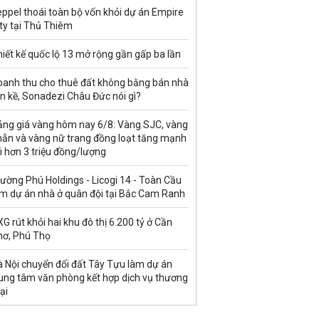
ppel thoái toàn bộ vốn khỏi dự án Empire
ty tại Thủ Thiêm
iết kế quốc lộ 13 mở rộng gần gấp ba lần
oanh thu cho thuê đất không bằng bán nhà
ền kề, Sonadezi Châu Đức nói gì?
ảng giá vàng hôm nay 6/8: Vàng SJC, vàng
hẫn và vàng nữ trang đồng loạt tăng mạnh
i hơn 3 triệu đồng/lượng
ường Phú Holdings - Licogi 14 - Toàn Cầu
àm dự án nhà ở quân đội tại Bắc Cam Ranh
G rút khỏi hai khu đô thị 6.200 tỷ ở Cần
hơ, Phú Thọ
à Nội chuyển đổi đất Tây Tựu làm dự án
rung tâm văn phòng kết hợp dịch vụ thương
ại