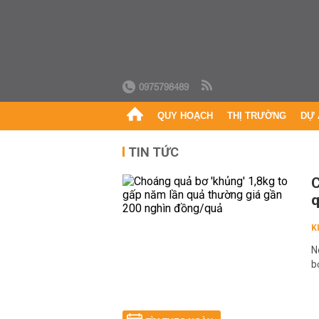
0975798489
QUY HOẠCH
THỊ TRƯỜNG
DỰ 
TIN TỨC
C
q
K
N
b