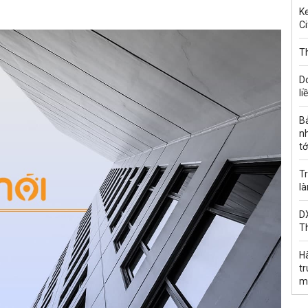
Ke
Ci
Th
D
li
B
n
tớ
Tr
l
DX
T
H
t
m