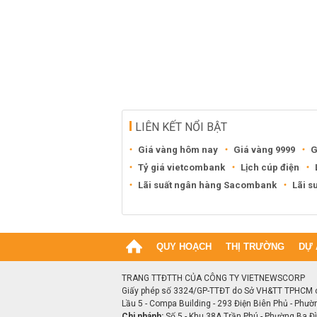
LIÊN KẾT NỔI BẬT
Giá vàng hôm nay
Giá vàng 9999
G
Tỷ giá vietcombank
Lịch cúp điện
Lãi suất ngân hàng Sacombank
Lãi s
QUY HOẠCH
THỊ TRƯỜNG
DỰ 
TRANG TTĐTTH CỦA CÔNG TY VIETNEWSCORP
Giấy phép số 3324/GP-TTĐT do Sở VH&TT TPHCM 
Lầu 5 - Compa Building - 293 Điện Biên Phủ - Phườ
Chi nhánh:
Số 5 - Khu 38A Trần Phú - Phường Ba Đìn