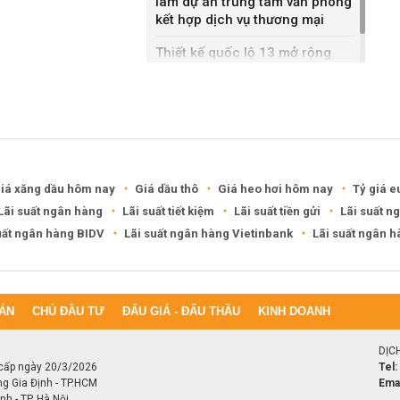
làm dự án trung tâm văn phòng
kết hợp dịch vụ thương mại
Thiết kế quốc lộ 13 mở rộng
gần gấp ba lần
iá xăng dầu hôm nay
Giá dầu thô
Giá heo hơi hôm nay
Tỷ giá e
Lãi suất ngân hàng
Lãi suất tiết kiệm
Lãi suất tiền gửi
Lãi suất n
uất ngân hàng BIDV
Lãi suất ngân hàng Vietinbank
Lãi suất ngân 
ÁN
CHỦ ĐẦU TƯ
ĐẤU GIÁ - ĐẤU THẦU
KINH DOANH
DỊC
cấp ngày 20/3/2026
Tel:
ng Gia Định - TP.HCM
Emai
h - TP. Hà Nội