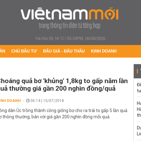
Hà Nội 26.16 °C
|
05:59PM, 06/08/2026
ÁN
CHỦ ĐẦU TƯ
ĐẤU GIÁ - ĐẤU THẦU
KINH DOANH
hoáng quả bơ 'khủng' 1,8kg to gấp năm lần
Đ
uả thường giá gần 200 nghìn đồng/quả
tư
INH DOANH
06:14 | 15/07/2018
H
Hà
ông dân Úc trồng thành công giống bơ cho ra trái to gấp 5 lần quả
th
ơ thông thường, bán với giá gần 200 nghìn đồng mỗi quả.
Du
Li