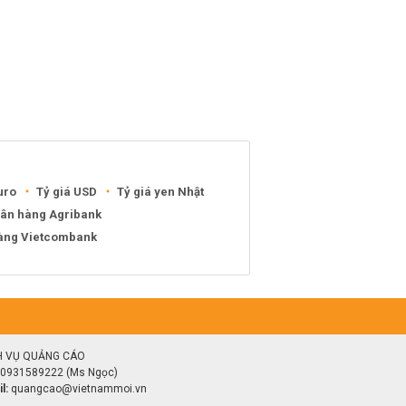
uro
Tỷ giá USD
Tỷ giá yen Nhật
gân hàng Agribank
hàng Vietcombank
H VỤ QUẢNG CÁO
0931589222 (Ms Ngọc)
l:
quangcao@vietnammoi.vn