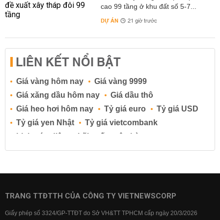
cao 99 tầng ở khu đất số 5-7...
DỰ ÁN
21 giờ trước
LIÊN KẾT NỔI BẬT
Giá vàng hôm nay
Giá vàng 9999
Giá xăng dầu hôm nay
Giá dầu thô
Giá heo hơi hôm nay
Tỷ giá euro
Tỷ giá USD
Tỷ giá yen Nhật
Tỷ giá vietcombank
Lịch cúp điện
Lãi suất ngân hàng
Lãi suất tiết kiệm
Lãi suất tiền gửi
Lãi suất ngân hàng Agribank
Lãi suất ngân hàng Sacombank
Lãi suất ngân hàng BIDV
TRANG TTĐTTH CỦA CÔNG TY VIETNEWSCORP
Lãi suất ngân hàng Vietinbank
Giấy phép số 3324/GP-TTĐT do Sở VH&TT TPHCM cấp ngày 20/3/2026
Lãi suất ngân hàng Vietcombank