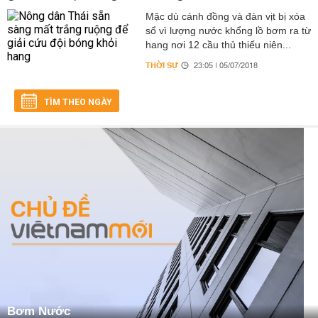
Mặc dù cánh đồng và đàn vịt bị xóa
sổ vì lượng nước khổng lồ bơm ra từ
hang nơi 12 cầu thủ thiếu niên...
THỜI SỰ
23:05 | 05/07/2018
TÌM THEO NGÀY
Bơm Nước