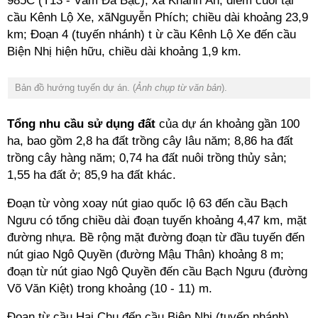
985C (T13 - Vàm Đá Bạc), xã Khánh An, điểm cuối tại
cầu Kênh Lộ Xe, xãNguyễn Phích; chiều dài khoảng 23,9
km; Đoạn 4 (tuyến nhánh) t ừ cầu Kênh Lộ Xe đến cầu
Biện Nhị hiện hữu, chiều dài khoảng 1,9 km.
Bản đồ hướng tuyến dự án. (
Ảnh chụp từ văn bản
).
Tổng nhu cầu sử dụng đất
của dự án khoảng gần 100
ha, bao gồm 2,8 ha đất trồng cây lâu năm; 8,86 ha đất
trồng cây hàng năm; 0,74 ha đất nuôi trồng thủy sản;
1,55 ha đất ở; 85,9 ha đất khác.
Đoạn từ vòng xoay nút giao quốc lộ 63 đến cầu Bạch
Ngưu có tổng chiều dài đoạn tuyến khoảng 4,47 km, mặt
đường nhựa. Bề rộng mặt đường đoạn từ đầu tuyến đến
nút giao Ngô Quyền (đường Mậu Thân) khoảng 8 m;
đoạn từ nút giao Ngô Quyền đến cầu Bạch Ngưu (đường
Võ Văn Kiệt) trong khoảng (10 - 11) m.
Đoạn từ cầu Hai Chu đến cầu Biện Nhị (tuyến nhánh)