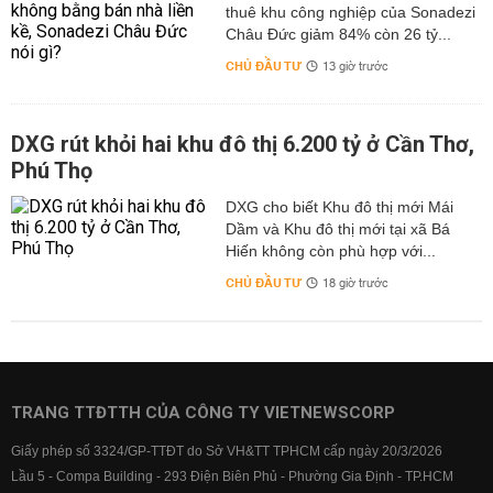
thuê khu công nghiệp của Sonadezi
Châu Đức giảm 84% còn 26 tỷ...
CHỦ ĐẦU TƯ
13 giờ trước
DXG rút khỏi hai khu đô thị 6.200 tỷ ở Cần Thơ,
Phú Thọ
DXG cho biết Khu đô thị mới Mái
Dầm và Khu đô thị mới tại xã Bá
Hiến không còn phù hợp với...
CHỦ ĐẦU TƯ
18 giờ trước
TRANG TTĐTTH CỦA CÔNG TY VIETNEWSCORP
Giấy phép số 3324/GP-TTĐT do Sở VH&TT TPHCM cấp ngày 20/3/2026
Lầu 5 - Compa Building - 293 Điện Biên Phủ - Phường Gia Định - TP.HCM