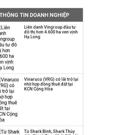
tỷ lệ 1:1 để tăng thanh
khoản
THÔNG TIN DOANH NGHIỆP
Sau nhịp điều chỉnh
Liên danh Vingroup đầu tư
đô thị hơn 4.600 ha ven vịnh
mạnh, CTCK nhìn thấy
Hạ Long
cơ hội ở nhóm cổ phiếu
nào?
Một thương hiệu thời
trang Việt đóng cửa
sau 5 năm hoạt động,
thanh lý toàn bộ cửa
Vinaruco (VRG) có lãi trở lại
nhờ hợp đồng thuê đất tại
hàng
KCN Cộng Hòa
DatVietVAC lãi sau thuế
135 tỷ đồng nửa đầu
năm, dồn 6 concert vào
cuối năm
Từ Shark Bình, Shark Thủy
Công ty 100 tỷ của