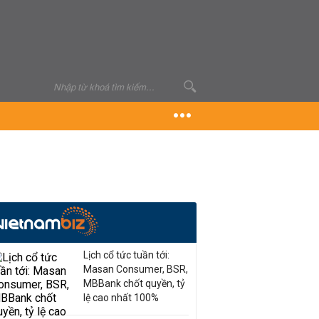
Lịch cổ tức tuần tới:
Masan Consumer, BSR,
MBBank chốt quyền, tỷ
lệ cao nhất 100%