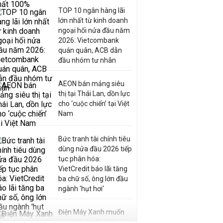
TOP 10 ngân hàng lãi
lớn nhất từ kinh doanh
ngoại hối nửa đầu năm
2026: Vietcombank
quán quân, ACB dẫn
đầu nhóm tư nhân
AEON bán mảng siêu
thị tại Thái Lan, dồn lực
cho ‘cuộc chiến’ tại Việt
Nam
Bức tranh tài chính tiêu
dùng nửa đầu 2026 tiếp
tục phân hóa:
VietCredit báo lãi tăng
ba chữ số, ông lớn đầu
ngành 'hụt hơi'
Điện Máy Xanh muốn
phát hành cổ phiếu với