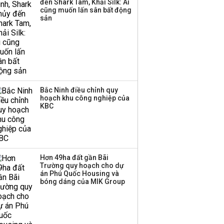
đến Shark Tam, Khải Silk: Ai
Huấn Hoa Hồng bỗng
cũng muốn lấn sân bất động
dưng ‘biến mất’, một
sản
công ty khác đã giải thể
Bắc Ninh điều chỉnh quy
hoạch khu công nghiệp của
KBC
Hơn 49ha đất gần Bãi
Trường quy hoạch cho dự
án Phú Quốc Housing và
bóng dáng của MIK Group