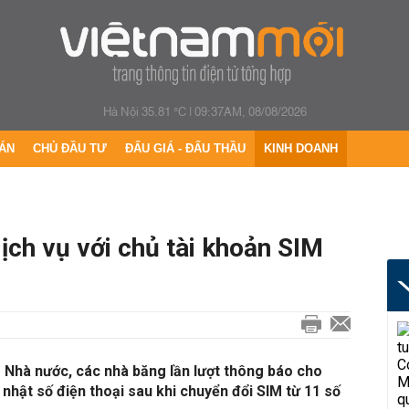
Hà Nội 35.81 °C
|
09:37AM, 08/08/2026
ÁN
CHỦ ĐẦU TƯ
ĐẤU GIÁ - ĐẤU THẦU
KINH DOANH
ch vụ với chủ tài khoản SIM
 Nhà nước, các nhà băng lần lượt thông báo cho
nhật số điện thoại sau khi chuyển đổi SIM từ 11 số