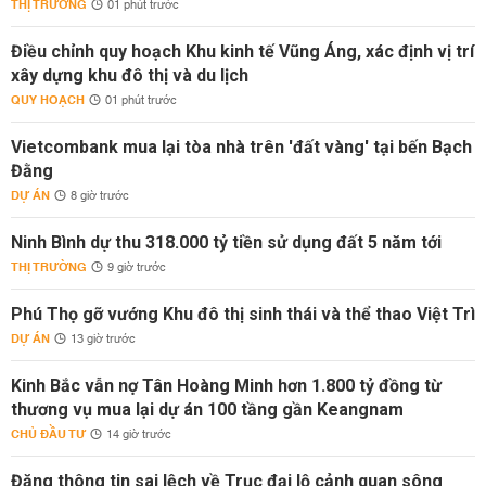
THỊ TRƯỜNG
01 phút trước
Điều chỉnh quy hoạch Khu kinh tế Vũng Áng, xác định vị trí
xây dựng khu đô thị và du lịch
QUY HOẠCH
01 phút trước
Vietcombank mua lại tòa nhà trên 'đất vàng' tại bến Bạch
Đằng
DỰ ÁN
8 giờ trước
Ninh Bình dự thu 318.000 tỷ tiền sử dụng đất 5 năm tới
THỊ TRƯỜNG
9 giờ trước
Phú Thọ gỡ vướng Khu đô thị sinh thái và thể thao Việt Trì
DỰ ÁN
13 giờ trước
Kinh Bắc vẫn nợ Tân Hoàng Minh hơn 1.800 tỷ đồng từ
thương vụ mua lại dự án 100 tầng gần Keangnam
CHỦ ĐẦU TƯ
14 giờ trước
Đăng thông tin sai lệch về Trục đại lộ cảnh quan sông