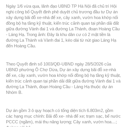
Ngày 1/6 vừa qua, lãnh đạo UBND TP Hà Nội đã chủ trì Hội
nghị công bố Quyết định phê duyệt chủ trương đầu tư Dự án
xây dựng bãi đỗ xe-nhà để xe, cây xanh, vườn hoa khớp nối
đồng bộ hạ tầng kỹ thuật, kiến trúc cảnh quan tại phần dải đất
giữa đường Vành đai 1 và đường La Thành, đoạn Hoàng Cầu
- Láng Hạ. Trong ảnh: Đây là khu dân cư có 2 mặt tiền là
đường La Thành và Vành đai 1, kéo dài từ nút giao Láng Hạ
đến Hoàng Cầu.
Theo Quyết định số 1003/QĐ-UBND ngày 28/5/2026 của
UBND phường Ô Chợ Dừa, Dự án xây dựng bãi đỗ xe-nhà
để xe, cây xanh, vườn hoa khớp nối đồng bộ hạ tầng kỹ thuật,
kiến trúc cảnh quan tại phần dải đất giữa đường Vành đai 1 và
đường La Thành, đoạn Hoàng Cầu - Láng Hạ thuộc dự án
Nhóm B.
Dự án gồm 3 ô quy hoạch có tổng diện tích 6.803m2, gồm
các hạng mục chính: Bãi đỗ xe- nhà để xe; trạm sạc, bể nước
PCCC (ngầm), mái thu năng lượng; Cây xanh, vườn hoa…;